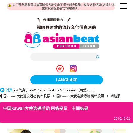
为了预防新型冠状病毒肺炎各地实施了相关对应措施。有关各种活动·店铺的运
营状况请至各官方网站确认。
LANGUAGE
首页
人气赛事
2017 asianbeat・FACo Kawaii（可爱）...
日本語
中国Kawaii大使选拔活动 网络投票
中国Kawaii大使选拨活动 网络投票 中间结果
한국어
中国Kawaii大使选拨活动 网络投票 中间结果
簡体中文
2016.12.02
繁體中文