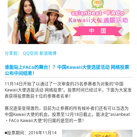
English
ภาษาไทย
tiéng Viêt
Bahasa Indonesia
分享到：
QQ空间
新浪微博
谁能站上FACo的舞台！？中国Kawaii大使选拔活动 网络投票
公布中间结果！
11月14日开始了以通过了一次审查的25名参赛者为对象的“中国
Kawaii大使选拔活动 网络投票”。投票时间已经过半，下面为大家发
表获得投票数前十位的参赛者名单！
赛况逐渐变得激烈，目前为止参赛的所有候补者们还有可以当选为
中国Kawaii大使的机会。投票至12月18日截止。能决定“asianbeat
・FACo Kawaii大使”的归属的是您的一票！
■投票期间：2016年11月14