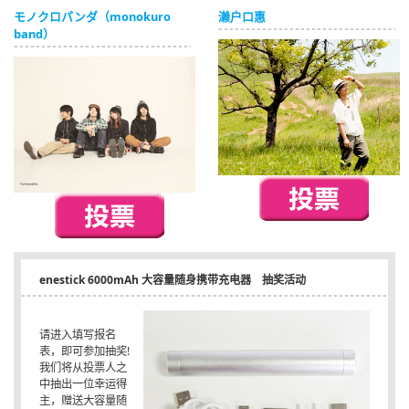
モノクロパンダ（monokuro
濑户口惠
English
band）
ภาษาไทย
tiéng Viêt
Bahasa Indonesia
enestick 6000mAh 大容量随身携带充电器 抽奖活动
请进入填写报名
表，即可参加抽奖!
我们将从投票人之
中抽出一位幸运得
主，赠送大容量随