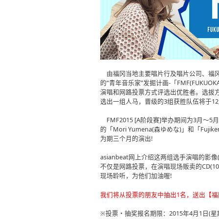
由福冈当地主要唱片行及唱片公司、福冈县政府、
的“青年音乐家”发掘计画-「FMF(FUKUOK
演唱和网路投票方式评选出优胜者。选拔方式
选出一组人马，晋级的3组获胜队伍将于1
FMF2015 [A阶段赛]举办期间为3月
的「Mori Yumena(森ゆめな)」和「Fu
为期三个月的演出!
asianbeat网上介绍这两组选手演唱的影像
不仅是网路投票，在演唱现场贩卖的CD(1
现场聆听，为他们加油喔!
我们将从投票的朋友中抽出1名，送出【福冈
※投票・抽奖报名期限：2015年4月1日(星期