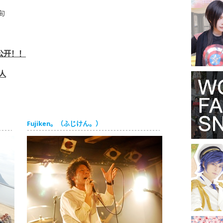
）
旬
果公开！！
人
Fujiken。（ふじけん。）