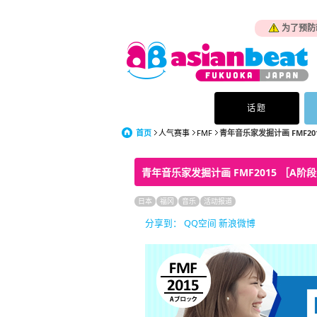
为了预防
话题
首页
人气赛事
FMF
青年音乐家发掘计画 FMF20
青年音乐家发掘计画 FMF2015 ［A阶
日本
福冈
音乐
活动报道
分享到：
QQ空间
新浪微博