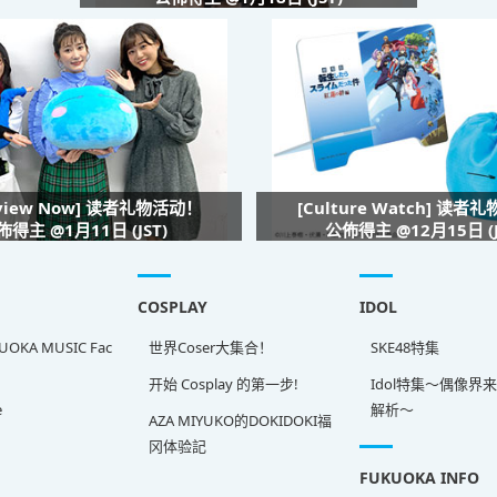
rview Now] 读者礼物活动！
[Culture Watch] 读者
佈得主 @1月11日 (JST)
公佈得主 @12月15日 (J
COSPLAY
IDOL
OKA MUSIC Fac
世界Coser大集合！
SKE48特集
开始 Cosplay 的第一步!
Idol特集～偶像界
e
解析～
AZA MIYUKO的DOKIDOKI福
冈体验記
FUKUOKA INFO