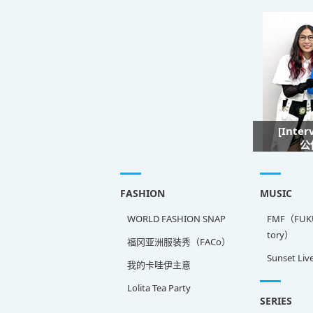
[Inte
公
FASHION
MUSIC
WORLD FASHION SNAP
FMF（FUKU
tory）
福冈亚洲服装秀（FACo）
Sunset Liv
我的卡哇伊主意
Lolita Tea Party
SERIES