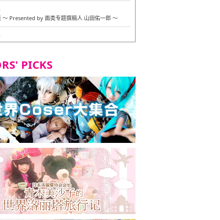
6
〜 Presented by 面类专题撰稿人 山田佑一郎 〜
6
RS' PICKS
7
okarazu 博多总店 〜 严格素食主义・素食主义者的菜单试
 in 福冈市！〜
7
义・素食主义者的菜单试的试吃之旅 in 福冈市！
2
 Stand 大名店 〜 严格素食主义・素食主义者的菜单试的试
 福冈市！〜
8
尾本社乌冬店