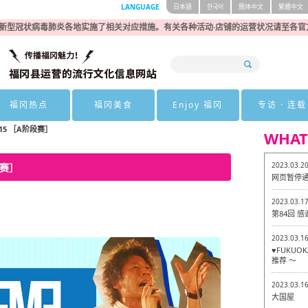
LANGUAGE
日本語
한국어
簡体中文
繁體中文
新型冠状病毒肺炎各地实施了相关对应措施。有关各种活动·店铺的运营状况请至各官
福冈热点
福冈美食
Enjoy 福冈
专访 · 连载
15 ［A阶段赛］
WHAT
2023.03.2
段赛］
网页暂停
2023.03.1
第84回 
2023.03.1
♥FUKU
推荐 ～
2023.03.1
大国屋