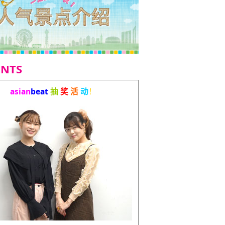
ENTS
asian
beat
抽
奖
活
动
！