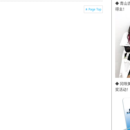
◆ 青山
得主！
Page Top
◆ 冈咲
奖活动！