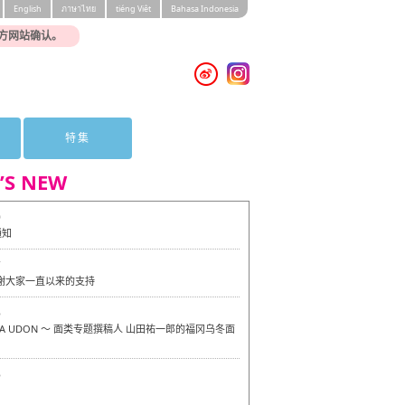
English
ภาษาไทย
tiéng Viêt
Bahasa Indonesia
方网站确认。
特集
’S NEW
0
通知
7
感谢大家一直以来的支持
6
OKA UDON ～ 面类专题撰稿人 山田祐一郎的福冈乌冬面
6