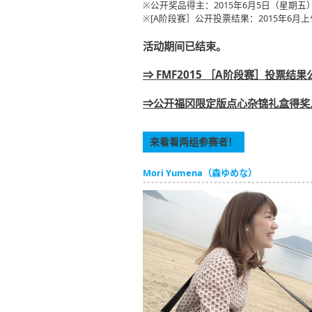
※公开奖品得主：2015年6月5日（星期五
※[A阶段赛］公开投票结果：2015年6月上
活动期间已结束。
⇒ FMF2015 ［A阶段赛］投票结
⇒公开福冈限定版点心杂锦礼盒得奖
来看看两组参赛者！
Mori Yumena（森ゆめな）