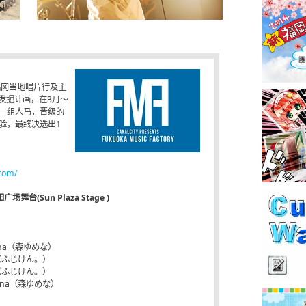
福冈当地唱片行及主
发掘计画，在3月～
出一组人马，晋级的
验，最终决选出1
.com/
台(Sun Plaza Stage )
umena（森ゆめな）
n。（ふじけん。）
n。（ふじけん。）
umena（森ゆめな）