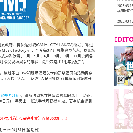
2023.03.1
福冈拉面道 
2023.03.1
福龙轩
EDITO
2023.03.0
Isogiy
博多运河城(CANAL CITY HAKATA)所联手筹组
的试吃之旅
A Music Factory)」，至今每3个月募集参赛艺人，以现场
为淘汰赛，3月～5月、6月～8月、9月～11月之间各
2023.03.0
2月接受现场演唱的考验，最终决选出1组年度冠军。
严格素食主
～5月。通过乐曲审查和现场演唱关卡的是以福冈为活动据点
2023.03.0
jiken。(ふじけん)。」这2组人马,他们将在博多运河城展开
Little
吃之旅 in
2023.02.2
(
参赛者介绍
)，请随时浏览并投票给喜欢的选手。此外，
东筑轩 折
00日元)，每卖出一张选手就可获得10票。若有机会请到
限定版点心杂锦礼盒】面额3000日元!!
三)～5月31日(星期日)