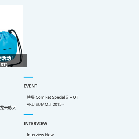
礼物活动！
ST)
EVENT
特集 Comiket Special６ – OT
AKU SUMMIT 2015 –
来龙去脉大
INTERVIEW
Interview Now