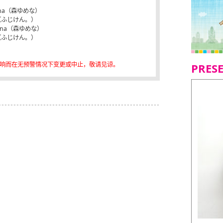
umena（森ゆめな）
n。（ふじけん。）
umena（森ゆめな）
n。（ふじけん。）
影响而在无预警情况下变更或中止，敬请见谅。
PRES