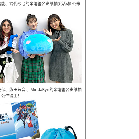
吉能、铃代纱弓的亲笔签名彩纸抽奖活动! 公佈
美保、熊田茜音 、MindaRyn的亲笔签名彩纸抽
 公佈得主！