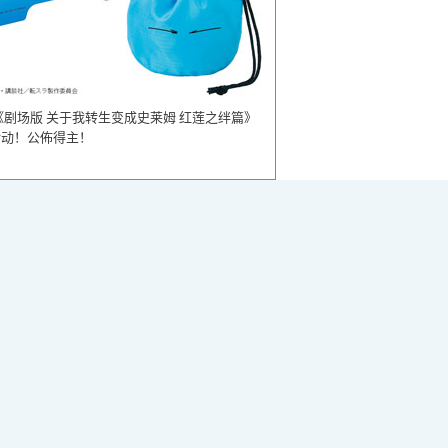
《剧场版 关于我转生变成史莱姆 红莲之绊篇》
活动！公佈得主！