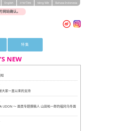
English
ภาษาไทย
tiéng Viêt
Bahasa Indonesia
方网站确认。
特集
’S NEW
0
通知
7
感谢大家一直以来的支持
6
OKA UDON ～ 面类专题撰稿人 山田祐一郎的福冈乌冬面
6