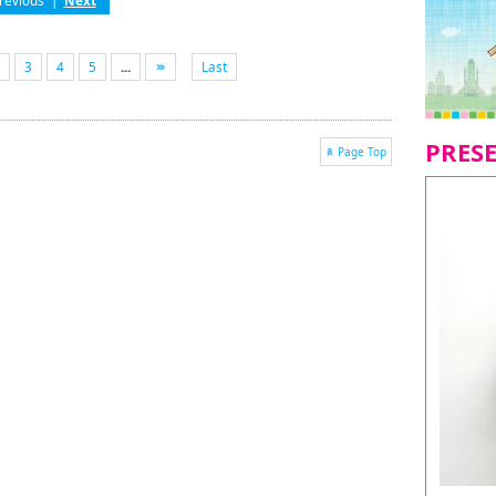
revious
|
Next
3
4
5
...
Last
PRES
Page Top