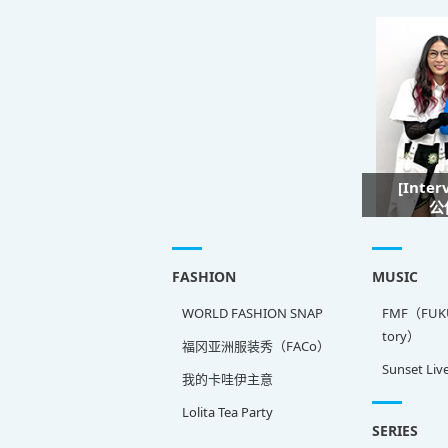
[Inte
公
FASHION
MUSIC
WORLD FASHION SNAP
FMF（FUKU
tory）
福冈亚洲服装秀（FACo）
Sunset Liv
我的卡哇伊主意
Lolita Tea Party
SERIES