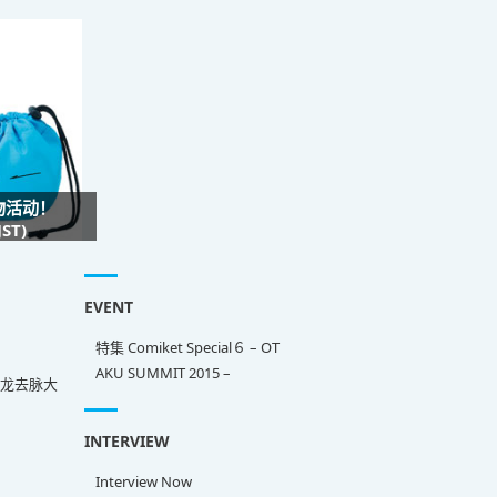
礼物活动！
ST)
EVENT
特集 Comiket Special６ – OT
AKU SUMMIT 2015 –
来龙去脉大
INTERVIEW
Interview Now