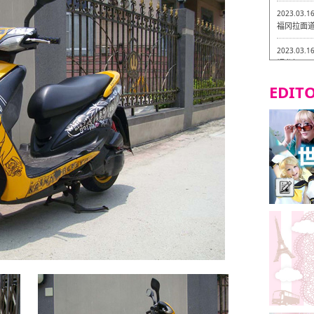
2023.03.1
福冈拉面道 
2023.03.1
福龙轩
EDITO
2023.03.0
Isogiy
的试吃之旅
2023.03.0
严格素食主
2023.03.0
Little
吃之旅 in
2023.02.2
东筑轩 折