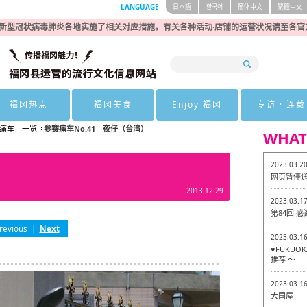
LANGUAGE
日本語
한국어
簡体中文
繁體中文
新型冠状病毒肺炎各地实施了相关对应措施。有关各种活动·店铺的运营状况请至各官
福冈热点
福冈美食
Enjoy 福冈
专访 · 连载
痛车 一览
参赛痛车No.41 夜仔（台湾）
WHAT
2023.03.2
网页暂停
2013.12.29
2023.03.1
第84回 
revious
|
Next
2023.03.1
♥FUKU
推荐 ～
2023.03.1
大国屋