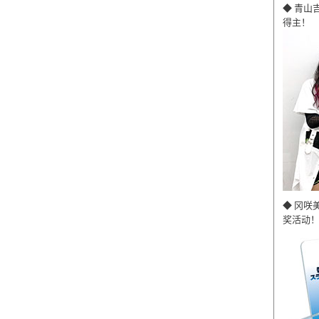
◆ 青山
得主！
◆ 冈咲
奖活动！