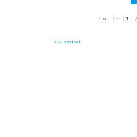
P
First
1
2
Go Upper Level