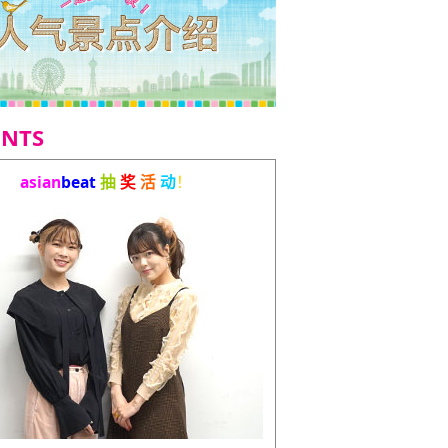
ENTS
asian
beat
抽
奖
活
动
！