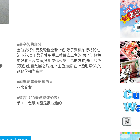
■最辛苦的部分
因为要将车壳及轮框重新上色,除了到机车行将轮框
卸下外,其于都是使用手工喷罐去上色的,为了让颜色
更好看不容易掉,使用类似模型上色的方式,先上底色
素
(灰色)重覆数层之后,在上主色,最后在上透明漆保护,
这部份相当费时
■副驾驶座最想载的人
亚北音留
■留言（PR看点或评论等）
手工上色跟画图是很有趣的