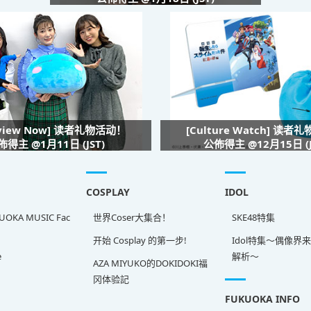
rview Now] 读者礼物活动！
[Culture Watch] 读者
佈得主 @1月11日 (JST)
公佈得主 @12月15日 (J
COSPLAY
IDOL
OKA MUSIC Fac
世界Coser大集合！
SKE48特集
开始 Cosplay 的第一步!
Idol特集～偶像界
e
解析～
AZA MIYUKO的DOKIDOKI福
冈体验記
FUKUOKA INFO