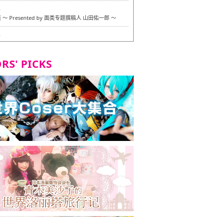
6
〜 Presented by 面类专题撰稿人 山田佑一郎 〜
6
RS' PICKS
7
okarazu 博多总店 〜 严格素食主义・素食主义者的菜单试
 in 福冈市！〜
7
义・素食主义者的菜单试的试吃之旅 in 福冈市！
2
 Stand 大名店 〜 严格素食主义・素食主义者的菜单试的试
 福冈市！〜
8
尾本社乌冬店