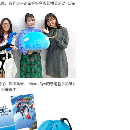
吉能、铃代纱弓的亲笔签名彩纸抽奖活动! 公佈
美保、熊田茜音 、MindaRyn的亲笔签名彩纸抽
 公佈得主！