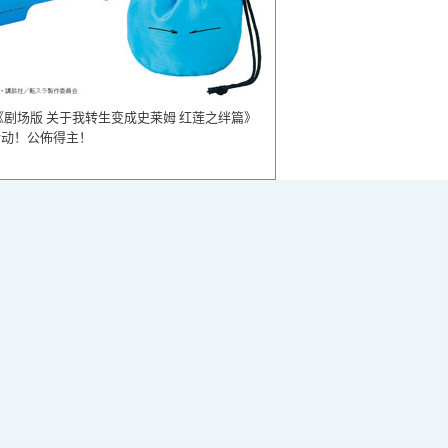
《剧场版 关于我转生变成史莱姆 红莲之绊篇》
活动！公佈得主！