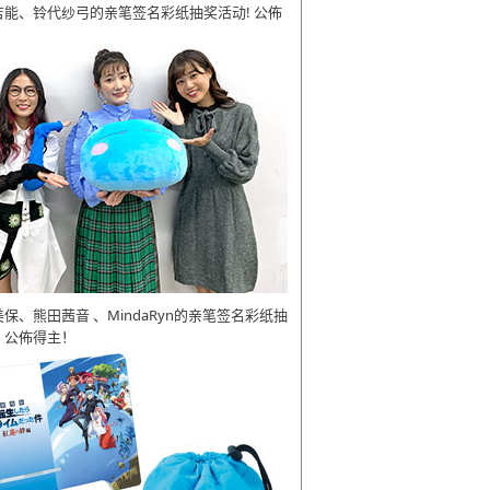
吉能、铃代纱弓的亲笔签名彩纸抽奖活动! 公佈
美保、熊田茜音 、MindaRyn的亲笔签名彩纸抽
 公佈得主！