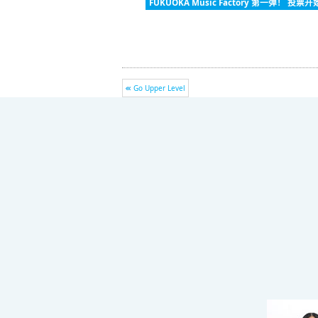
FUKUOKA Music Factory 第一弹！ 投票开
Go Upper Level