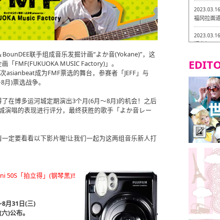
2023.03.1
福冈拉面道 
2023.03.1
福龙轩
unDEE联手组成音乐发掘计画“よか音(Yokane)”，这
EDITO
2023.03.0
(FUKUOKA MUSIC Factory)」。
Isogiy
asianbeat成为FMF票选的舞台，参赛者「JEFF」与
的试吃之旅
～8月)票选战争。
2023.03.0
了在博多运河城定期演出3个月(6月～8月)的机会！之后
严格素食主
多运河城演唱的表现进行评分，最终获胜的歌手「よか音レー
2023.03.0
Little
吃之旅 in
一定要看看以下影片喔!让我们一起为这两组音乐新人打
2023.02.2
东筑轩 折
i 50S「拍立得」(钢琴黑)!!
8月31日(三)
(六)公布。