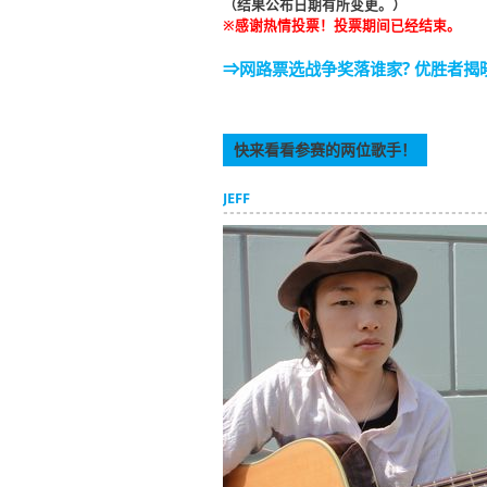
（结果公布日期有所变更。）
※感谢热情投票！投票期间已经结束。
⇒网路票选战争奖落谁家? 优胜者揭晓 
快来看看参赛的两位歌手！
JEFF