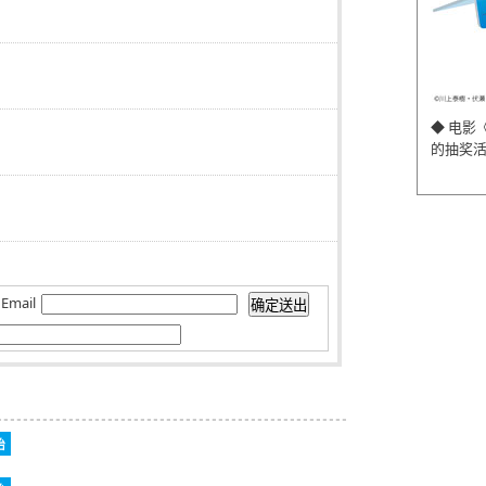
◆ 电影
的抽奖
Email
始