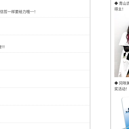
◆ 青山
得主！
和张信哲一样要给力哦~~！
!!!
◆ 冈咲
奖活动！