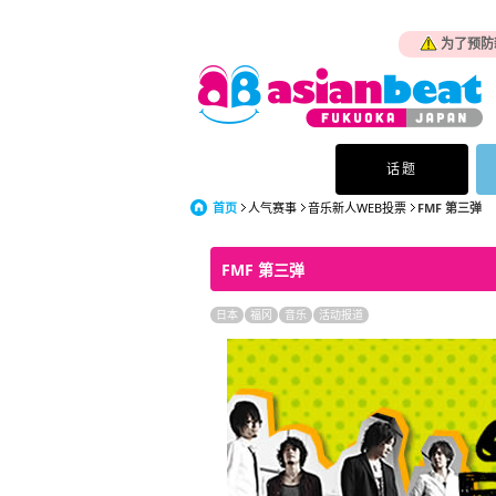
为了预防
话题
首页
人气赛事
音乐新人WEB投票
FMF 第三弹
FMF 第三弹
日本
福冈
音乐
活动报道