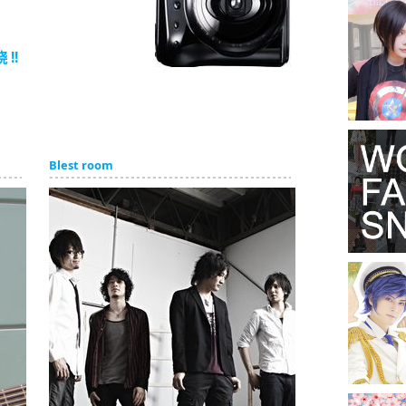
!!
Blest room