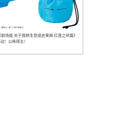
《剧场版 关于我转生变成史莱姆 红莲之绊篇》
活动！公佈得主！