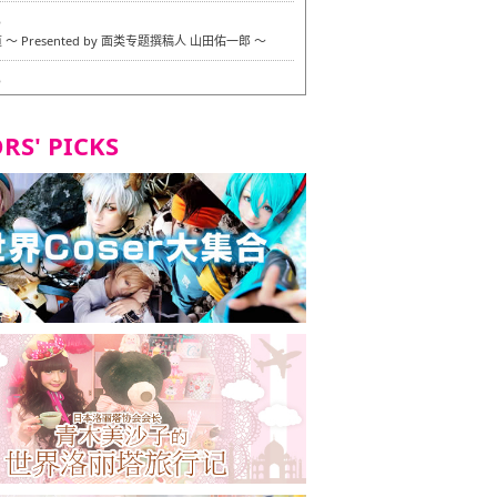
6
〜 Presented by 面类专题撰稿人 山田佑一郎 〜
6
RS' PICKS
7
okarazu 博多总店 〜 严格素食主义・素食主义者的菜单试
 in 福冈市！〜
7
义・素食主义者的菜单试的试吃之旅 in 福冈市！
2
 Stand 大名店 〜 严格素食主义・素食主义者的菜单试的试
 福冈市！〜
8
尾本社乌冬店