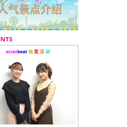
ENTS
asian
beat
抽
奖
活
动
！