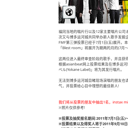
福冈当地的唱片行以及12家主要唱片公司＆Bo
次又与博多运河城共同举办新人歌手发掘企画「FMF
FMF第三弹投票已经于7月1日(五)展开。本次
「Blest room」将展开为期两的月的(7月
这两位进入最终审查阶段的歌手，并且获得
根据asianbeat网上投票结果及在博
ベル(Yokane Label)」将为其发行唱片。
无法到博多运河城目睹现场演唱的朋友也请
气，并投票给心目中理想的最佳新人!
我们将从投票的朋友中抽出1名，instax min
※照片仅供参考!
※投票及抽奖报名期间:2011年7月1日(五)～
※投票结果以及得奖人将于2011年9月10日