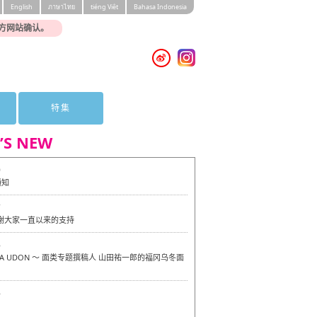
English
ภาษาไทย
tiéng Viêt
Bahasa Indonesia
方网站确认。
特集
’S NEW
0
通知
7
感谢大家一直以来的支持
6
OKA UDON ～ 面类专题撰稿人 山田祐一郎的福冈乌冬面
6