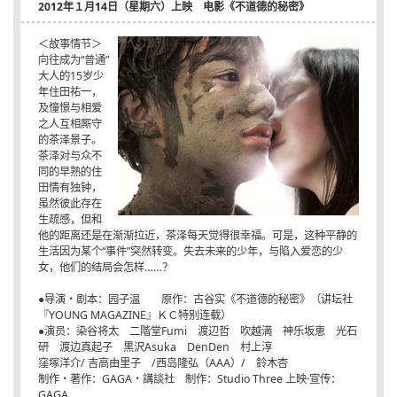
2012年１月14日（星期六）上映 电影《不道德的秘密》
＜故事情节＞
向往成为“普通”
大人的15岁少
年住田祐一，
及憧憬与相爱
之人互相厮守
的茶泽景子。
茶泽对与众不
同的早熟的住
田情有独钟，
虽然彼此存在
生疏感，但和
他的距离还是在渐渐拉近，茶泽每天觉得很幸福。可是，这种平静的
生活因为某个“事件”突然转变。失去未来的少年，与陷入爱恋的少
女，他们的结局会怎样……？
●导演・剧本：园子温 原作：古谷实《不道德的秘密》（讲坛社
『YOUNG MAGAZINE』ＫＣ特别连载）
●演员：染谷将太 二階堂Fumi 渡辺哲 吹越満 神乐坂恵 光石
研 渡边真起子 黒沢Asuka DenDen 村上淳
窪塚洋介/ 吉高由里子 /西岛隆弘（AAA）/ 鈴木杏
制作・著作：GAGA・講談社 制作：Studio Three 上映·宣传：
GAGA