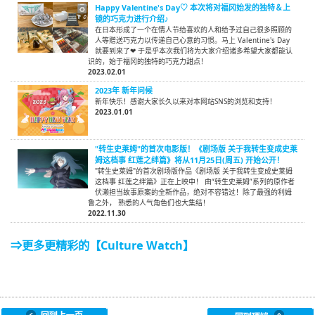
Happy Valentine's Day♡ 本次将对福冈始发的独特＆上
镜的巧克力进行介绍♪
在日本形成了一个在情人节给喜欢的人和给予过自己很多照顾的
人等赠送巧克力以传递自己心意的习惯。马上 Valentine's Day
就要到来了❤ 于是乎本次我们将为大家介绍诸多希望大家都能认
识的，始于福冈的独特的巧克力甜点！
2023.02.01
2023年 新年问候
新年快乐！感谢大家长久以来对本网站SNS的浏览和支持！
2023.01.01
"转生史莱姆"的首次电影版！《剧场版 关于我转生变成史莱
姆这档事 红莲之绊篇》将从11月25日(周五) 开始公开！
"转生史莱姆"的首次剧场版作品《剧场版 关于我转生变成史莱姆
这档事 红莲之绊篇》正在上映中！ 由“转生史莱姆”系列的原作者
伏濑担当故事原案的全新作品，绝对不容错过！除了最强的利姆
鲁之外， 熟悉的人气角色们也大集结！
2022.11.30
⇒更多更精彩的【Culture Watch】