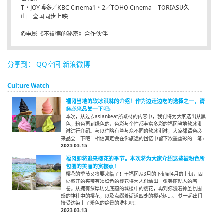
T・JOY博多／KBC Cinema1・2／TOHO Cinema TORIASU久
山 全国同步上映
©电影《不道德的秘密》合作伙伴
分享到：
QQ空间
新浪微博
Culture Watch
福冈当地的软冰淇淋的介绍！作为边走边吃的选择之一，请
务必来品尝一下吧♪
本次，从过去asianbeat所取材的内容中，我们将为大家选出从黑
色，粉色再到绿色的，色彩与个性都丰富多彩的福冈当地软冰淇
淋进行介绍。与以往略有些与众不同的软冰淇淋，大家都请务必
来品尝一下吧！相信其定会在你旅途的回忆中留下浓墨重彩的一笔♪
2023.03.15
福冈即将迎来樱花的季节。本次将为大家介绍这些被粉色所
包围的美丽的赏樱点！
樱花的季节又将要来临了！于福冈从3月的下旬到4月的上旬，四
处盛开的夹带有淡红色的樱花将为人们绘出一张美丽动人的画
卷。从拥有深厚历史底蕴的城楼中的樱花，再到弥漫着神圣氛围
感的神社中的樱花，以及点缀着街道四处的樱花树…。 快一起出门
接受这染上了粉色的绝景的洗礼吧！
2023.03.13