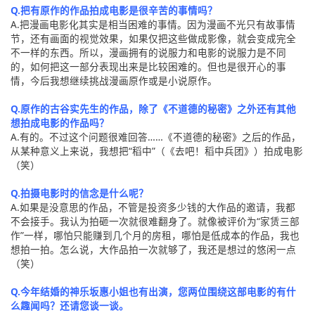
Q.把有原作的作品拍成电影是很辛苦的事情吗？
A.把漫画电影化其实是相当困难的事情。因为漫画不光只有故事情
节，还有画面的视觉效果，如果仅把这些做成影像，就会变成完全
不一样的东西。所以，漫画拥有的说服力和电影的说服力是不同
的，如何把这一部分表现出来是比较困难的。但也是很开心的事
情，今后我想继续挑战漫画原作或是小说原作。
Q.原作的古谷实先生的作品，除了《不道德的秘密》之外还有其他
想拍成电影的作品吗？
A.有的。不过这个问题很难回答……《不道德的秘密》之后的作品，
从某种意义上来说，我想把“稻中”（《去吧！稻中兵团》）拍成电影
（笑）
Q.拍摄电影时的信念是什么呢？
A.如果是没意思的作品，不管是投资多少钱的大作品的邀请，我都
不会接手。我认为拍砸一次就很难翻身了。就像被评价为“家赁三部
作”一样，哪怕只能赚到几个月的房租，哪怕是低成本的作品，我也
想拍一拍。怎么说，大作品拍一次就够了，我还是想过的悠闲一点
（笑）
Q.今年结婚的神乐坂惠小姐也有出演，您两位围绕这部电影的有什
么趣闻吗？还请您谈一谈。