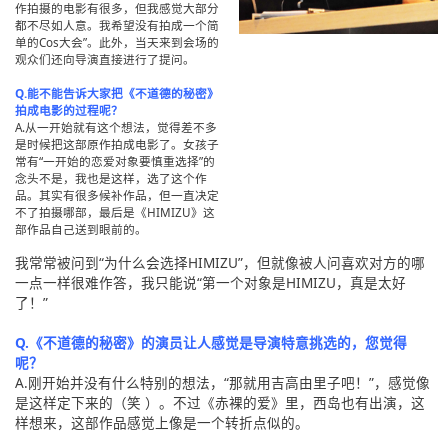
作拍摄的电影有很多，但我感觉大部分
都不尽如人意。我希望没有拍成一个简
单的Cos大会”。此外，当天来到会场的
观众们还向导演直接进行了提问。
Q.能不能告诉大家把《不道德的秘密》
拍成电影的过程呢？
A.从一开始就有这个想法，觉得差不多
是时候把这部原作拍成电影了。女孩子
常有“一开始的恋爱对象要慎重选择”的
念头不是，我也是这样，选了这个作
品。其实有很多候补作品，但一直决定
不了拍摄哪部，最后是《HIMIZU》这
部作品自己送到眼前的。
我常常被问到“为什么会选择HIMIZU”，但就像被人问喜欢对方的哪
一点一样很难作答，我只能说“第一个对象是HIMIZU，真是太好
了！”
Q.《不道德的秘密》的演员让人感觉是导演特意挑选的，您觉得
呢？
A.刚开始并没有什么特别的想法，“那就用吉高由里子吧！”，感觉像
是这样定下来的（笑 ）。不过《赤裸的爱》里，西岛也有出演，这
样想来，这部作品感觉上像是一个转折点似的。