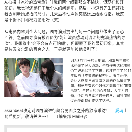
A.拍摄《冰冷的热带鱼》时我们两个闹到那么不愉快，但现在和好
如初，我觉得还是在于我个人的问题吧。然后，小道具先生还拜托
我去测量她戒指的尺寸，几天后不动声色突然送上给她戒指。我这
是不折不扣地权力滥用呀（笑）
从电影内容到个人问题，园导演对提出的每一个问题都做出了耐心
回答。之前园导演有被评价为“能让演员感动到流泪的充满热情的导
演”，我想象中“会不会有点可怕呢”，但颠覆了我的最初印象，其实
是位温文尔雅的直爽之人，于是就更加被他吸引了！
因为3月11号的大地震，剧本与当初相
比也做了很大改动，但原作表达的精神
仍完好地保持了下来，这才产生了2011
年版的《不道德的秘密》。看了此作，
会让人感觉与园导演之前的作品稍许不
同，却是唯有这个时代才能诞生的“青春
电影”。年轻人的内心呼喊，人生为何
物，今后的日本将何去何从，园导演通
过此作向我们传达了这些。
asianbeat决定对园导演进行舞台见面会之外的独家采访！
愛魂
上
随后更新，敬请关注~~！ （編集部 Maikey）