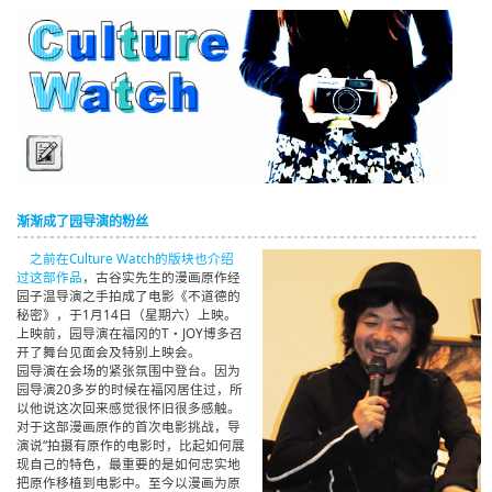
English
ภาษาไทย
tiéng Viêt
Bahasa Indonesia
渐渐成了园导演的粉丝
之前在Culture Watch的版块也介绍
过这部作品
，古谷实先生的漫画原作经
园子温导演之手拍成了电影《不道德的
秘密》，于1月14日（星期六）上映。
上映前，园导演在福冈的T・JOY博多召
开了舞台见面会及特别上映会。
园导演在会场的紧张氛围中登台。因为
园导演20多岁的时候在福冈居住过，所
以他说这次回来感觉很怀旧很多感触。
对于这部漫画原作的首次电影挑战，导
演说“拍摄有原作的电影时，比起如何展
现自己的特色，最重要的是如何忠实地
把原作移植到电影中。至今以漫画为原