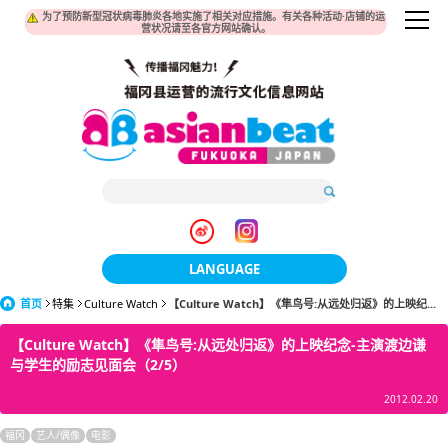
为了预防新型冠状病毒肺炎各地实施了相关对应措施。有关各种活动·店铺的运
营状况请至各官方网站确认。
LANGUAGE
首页
特集
Culture Watch
【Culture Watch】《隼鸟号:从远处归返》的上映纪...
日本語
【Culture Watch】《隼鸟号:从远处归返》的上映纪念-主演渡边谦
한국어
与学生的励志见面会（2/5）
簡体中文
2012.02.20
繁體中文
福冈
艺人/偶像
电影