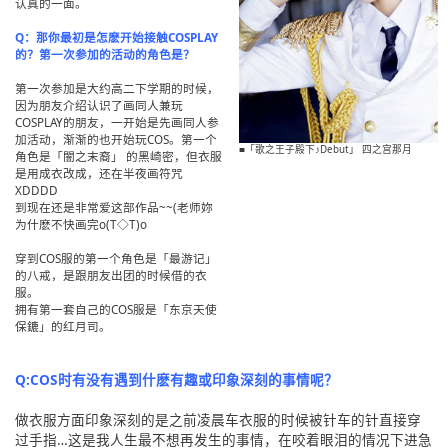
认真的一面。
Q：那你最初是怎麽开始接触COSPLAY
的？第一次参加的活动的角色是？
第一次参加是大约高二下学期的时候，
因为朋友介绍认识了画同人兼玩
COSPLAY的朋友，一开始是先画同人参
加活动，渐渐的也开始玩COS。第一个
■「歌之王子殿下♪Debut」 四之宫那月
角色是「闇之末裔」 的黑崎密，但衣服
是用成衣改成，还在半夜画符咒
XDDDD
到现在还是非常爱这部作品~~(老师妳
为什麽不快画完o(T◇T)o
穿到COS服的第一个角色是「最游记」
的八戒，是跟朋友出团的时候借的衣
服。
拥有第一套自己的COS服是「东京天使
保鏕」的红月司。
Q:COS时有没有遇到什麽有趣或印象深刻的事情呢？
做衣服方面印象深刻的是之前凌晨车衣服的时候被针车的针直接穿
过手指…这是我人生最不想再发生的事情，在咬着眼泪的情况下进急