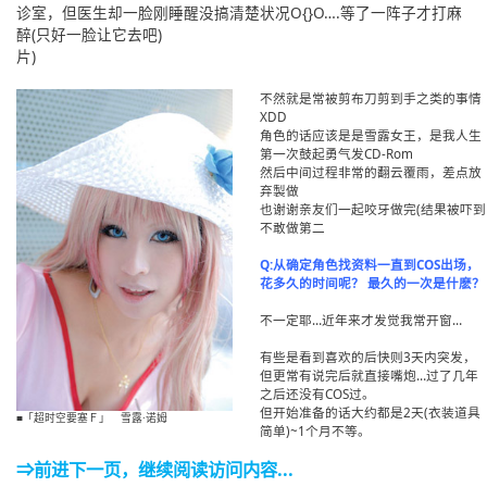
诊室，但医生却一脸刚睡醒没搞清楚状况O{}O….等了一阵子才打麻
醉(只好一脸让它去吧)
片)
不然就是常被剪布刀剪到手之类的事情
XDD
角色的话应该是是雪露女王，是我人生
第一次鼓起勇气发CD-Rom
然后中间过程非常的翻云覆雨，差点放
弃製做
也谢谢亲友们一起咬牙做完(结果被吓到
不敢做第二
Q:从确定角色找资料一直到COS出场，
花多久的时间呢？ 最久的一次是什麽？
不一定耶…近年来才发觉我常开窗…
有些是看到喜欢的后快则3天内突发，
但更常有说完后就直接嘴炮…过了几年
之后还没有COS过。
但开始准备的话大约都是2天(衣装道具
■「超时空要塞Ｆ」 雪露·诺姆
简单)~1个月不等。
⇒前进下一页，继续阅读访问内容...