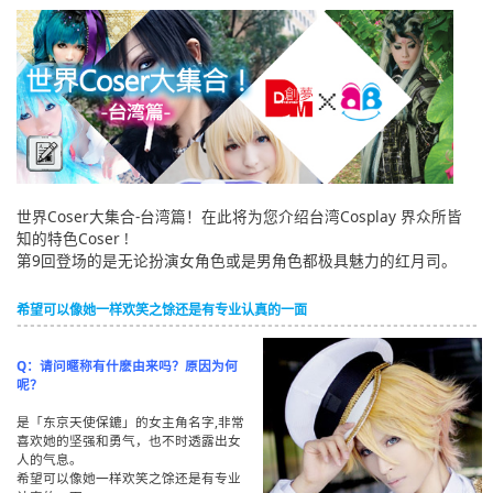
English
ภาษาไทย
tiéng Viêt
Bahasa Indonesia
世界Coser大集合-台湾篇！在此将为您介绍台湾Cosplay 界众所皆
知的特色Coser !
第9回登场的是无论扮演女角色或是男角色都极具魅力的红月司。
希望可以像她一样欢笑之馀还是有专业认真的一面
Q：请问暱称有什麽由来吗？原因为何
呢？
是「东京天使保鏕」的女主角名字,非常
喜欢她的坚强和勇气，也不时透露出女
人的气息。
希望可以像她一样欢笑之馀还是有专业