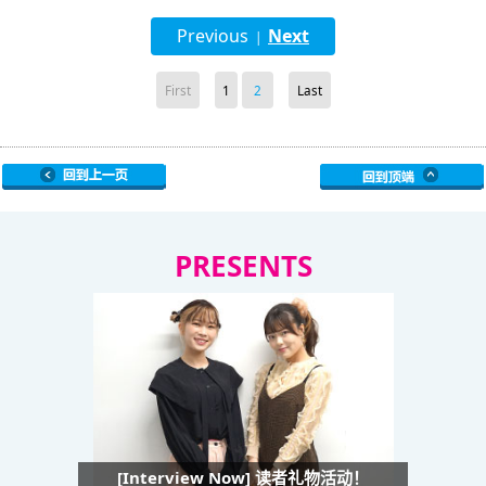
Previous
Next
|
First
1
2
Last
PRESENTS
[Interview Now] 读者礼物活动！