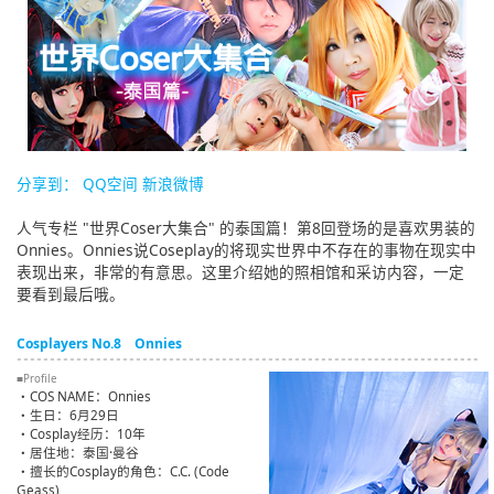
English
ภาษาไทย
tiéng Viêt
Bahasa Indonesia
分享到：
QQ空间
新浪微博
人气专栏 "世界Coser大集合" 的泰国篇！第8回登场的是喜欢男装的
Onnies。Onnies说Coseplay的将现实世界中不存在的事物在现实中
表现出来，非常的有意思。这里介绍她的照相馆和采访内容，一定
要看到最后哦。
Cosplayers No.8 Onnies
■Profile
・COS NAME：Onnies
・生日：6月29日
・Cosplay经历：10年
・居住地：泰国·曼谷
・擅长的Cosplay的角色：C.C. (Code
Geass)