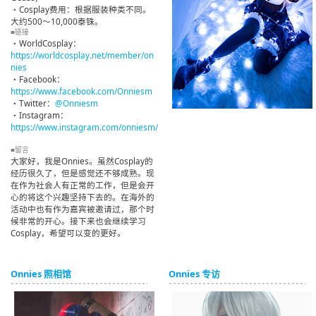
・Cosplay费用：根据服装种类不同。
大约500～10,000泰铢。
■链接
・WorldCosplay：
https://worldcosplay.net/member/on
nies
・Facebook：
https://www.facebook.com/Onniesm
・Twitter：
@Onniesm
・Instagram：
https://www.instagram.com/onniesm/
■留言
大家好，我是Onnies。虽然Cosplay的
经历很久了，但是感觉还不够成熟。现
在作为社会人有正常的工作，但是会开
心的将这个兴趣坚持下去的。在海外的
活动中也有作为嘉宾被邀请过，那个时
候非常的开心。接下来也会继续学习
Cosplay，希望可以变的更好。
Onnies 照相馆
Onnies 专访