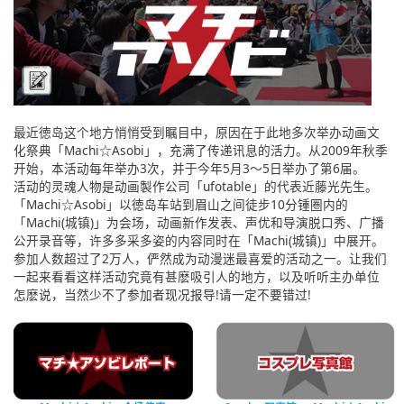
English
ภาษาไทย
tiéng Viêt
Bahasa Indonesia
最近徳岛这个地方悄悄受到瞩目中，原因在于此地多次举办动画文
化祭典「Machi☆Asobi」，充满了传递讯息的活力。从2009年秋季
开始，本活动每年举办3次，并于今年5月3～5日举办了第6届。
活动的灵魂人物是动画製作公司「ufotable」的代表近藤光先生。
「Machi☆Asobi」以徳岛车站到眉山之间徒步10分锺圏内的
「Machi(城镇)」为会场，动画新作发表、声优和导演脱口秀、广播
公开录音等，许多多采多姿的内容同时在「Machi(城镇)」中展开。
参加人数超过了2万人，俨然成为动漫迷最喜爱的活动之一。让我们
一起来看看这样活动究竟有甚麽吸引人的地方，以及听听主办单位
怎麽说，当然少不了参加者现况报导!请一定不要错过!