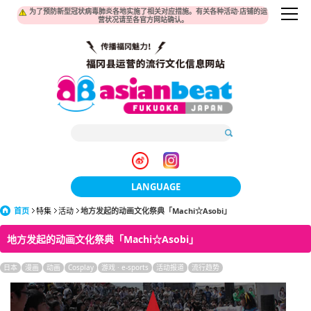
为了预防新型冠状病毒肺炎各地实施了相关对应措施。有关各种活动·店铺的运
营状况请至各官方网站确认。
LANGUAGE
首页
特集
活动
地方发起的动画文化祭典「Machi☆Asobi」
日本語
地方发起的动画文化祭典「Machi☆Asobi」
한국어
日本
漫画
动画
Cosplay
游戏 · e-sports
簡体中文
活动报道
流行趋势
繁體中文