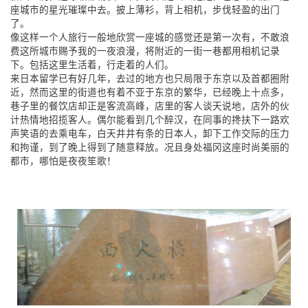
座城市的星光璀璨中去。披上薄衫，背上相机，步伐轻盈的出门
了。
像这样一个人旅行一般地欣赏一座城的感觉还是第一次有，不敢浪
费这所城市赐予我的一夜浪漫，将附近的一街一巷都用相机记录
下。包括这里生活着，行走着的人们。
来日本留学已有好几年，去过的地方也只局限于东京以及首都圈附
近，然而这里的街道也有着不亚于东京的繁华，已经晚上十点多，
巷子里的餐饮店却正是客流高峰，店里的客人谈天说地，店外的伙
计热情地招揽客人。偶尔能看到几个醉汉，在同事的搀扶下一路欢
声笑语的去乘电车，白天井井有条的日本人，卸下工作交际的压力
和拘谨，到了晚上得到了随意释放。况且身处福冈这座时尚美丽的
都市，哪怕是夜夜笙歌！