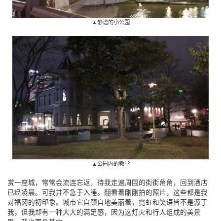
▲静谧的小公园
▲公园内的教堂
赏一座城，常常会流连忘返，待我走遍周围的街街角角，回到酒店
已经凌晨。可我并不急于入睡。翻看着刚刚拍的照片，这些都是我
对福冈的初印象。城市它自顾自地美丽着，霓虹和笑语皆不是源于
我，但我却有一种大大的满足感，因为这灯火和行人组成的美景