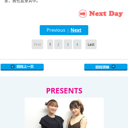
里，我也置身其中。
Previous
Next
|
First
1
2
3
4
Last
PRESENTS