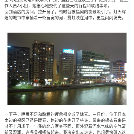
作人员A小姐，她细心地交代了这些天的行程和联络事项。
回到酒店的房间，拉开窗子，顿时就被福冈的夜景吸引了。灯火辉
煌的城市中穿插着一条宽宽的河，霓虹映在河中，更是闪闪发光。
一下子，睡眠不足和路程的疲惫都变成了惊喜。三月份，位于日本
南边的福冈已然是暖春，路边的花也开了些许，带来的棉衣看来是
派不上用场了。与我的北方家乡不同，窗外混着河水气味的空气清
新又湿润，连呼吸都畅快起来。我决定出去走走，也想尽快融入这