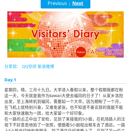
Previous
Next
|
English
ภาษาไทย
tiéng Viêt
Bahasa Indonesia
分享到：
QQ空间
新浪微博
Day.1
星期四，晴，三月十九日。大学进入春假以来，整个假期我都在盼
这一天，今天就是我作为kawaii大使去福冈的日子了！从家乡洛阳
出发，至上海转机到福冈，需要起一个大早。因为期盼了一个月，
在飞机上就特别兴奋，又难免紧张。也不知道不善言辞的我能不能
和大家快速融为一团，给大家留一个好印象。
在一路的忐忑中出了安检，见到了来接我的S小姐，在机场路人的注
视下不好意思地拍了一张照，便跟着S小姐程出租车去了酒店。一路
上S小姐亲切地和我聊天，到了酒店已经是晚上了，见到了另一位工