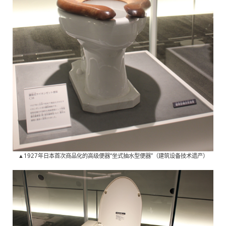
▲1927年日本首次商品化的高级便器“坐式抽水型便器”（建筑设备技术遗产）