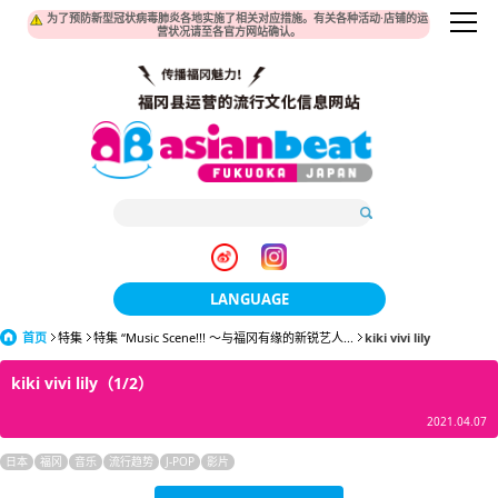
为了预防新型冠状病毒肺炎各地实施了相关对应措施。有关各种活动·店铺的运
营状况请至各官方网站确认。
LANGUAGE
首页
特集
特集 “Music Scene!!! 〜与福冈有缘的新锐艺人...
日本語
kiki vivi lily
kiki vivi lily（1/2）
한국어
2021.04.07
簡体中文
日本
福冈
音乐
流行趋势
J-POP
影片
繁體中文