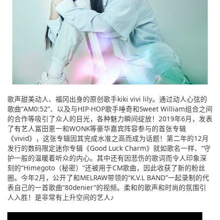
歌声甜美动人、福冈出身的原创歌手kiki vivi lily。通过动人心弦的
歌曲“AM0:52”、以及与HIP-HOP歌手唾奇和Sweet William组合之间
的合作等吸引了众人的目光，各种魅力瞬间绽放！2019年6月，发表
了有艺人冨田恵一和WONK等豪华嘉宾阵容参与的首张专辑
《vivid》，这张专辑因其完成水准之高而成为话题！第二年的12月
发行的数码限定迷你专辑《Good Luck Charm》就如歌名一样、“守
护一般的温暖着听众的内心。其中还有因悲伤的歌词而令人印象深
刻的“Himegoto（秘密）”还被用于CM歌曲，因此收获了新的粉丝
圈。今年2月，公开了和MELRAW带领的“K.V.L BAND”一起录制的代
表自己的一首歌曲“80denier”的视频。柔和的歌声和时尚的氛围引
人入胜！是非常有上升空间的艺人♪