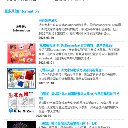
更多其他Information
网页暂停通知
感谢大家一直以来对asianbeat的支持。虽然asianbeat在18年间
不断向大家传递福冈独特的魅力，被诸多小伙伴们使用着，但于
2023年3月31日(周五)，我们将对本网址的服务进行终止。
2023.03.20
[礼物抽奖活动] 关注asianbat官方微博，赢精美礼品！！
多语言网站“asianbeat”于去年9月迎来了开设15周年。为了感谢
大家一直以来对我们的支持，也希望可以让更多的人知道福冈和
asianbeat，我们决定举办礼物抽奖活动♪
2021.03.01
【附有礼品！】请大家协助填写读者问卷调查！
为用作今后的宣传内容的参考信息，现决定进行读者问卷调查。
从协助问卷调查的读者间通过抽奖奉送精美礼品！
2020.11.10
【通知】第5届 “北九州国际漫画大奖”的作品征集活动开始
啦！
第5届“北九州国际漫画大奖”的作品征集活动于2020年6月1日开
始啦。无论是专业还是业余都可以参加！对漫画感兴趣的朋友来
挑战一下大奖吧！
2020.06.10
【通知】福冈县烟火大会情报 (2019年8月)
8月份在福冈县内举办的烟火大会情报，欢迎来参考一下！