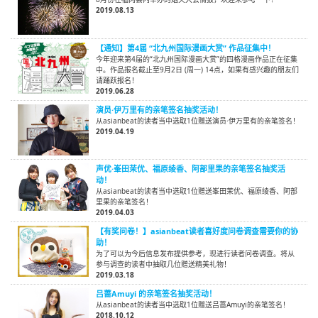
2019.08.13
【通知】第4届 “北九州国际漫画大赏” 作品征集中！
今年迎来第4届的“北九州国际漫画大赏”的四格漫画作品正在征集
中。作品报名截止至9月2日 (周一) 14点，如果有感兴趣的朋友们
请踊跃报名！
2019.06.28
演员·伊万里有的亲笔签名抽奖活动！
从asianbeat的读者当中选取1位赠送演员·伊万里有的亲笔签名！
2019.04.19
声优·峯田茉优、福原绫香、阿部里果的亲笔签名抽奖活
动！
从asianbeat的读者当中选取1位赠送峯田茉优、福原绫香、阿部
里果的亲笔签名！
2019.04.03
【有奖问卷！】asianbeat读者喜好度问卷调查需要你的协
助！
为了可以为今后信息发布提供参考，现进行读者问卷调查。将从
参与调查的读者中抽取几位赠送精美礼物！
2019.03.18
吕蔷Amuyi 的亲笔签名抽奖活动！
从asianbeat的读者当中选取1位赠送吕蔷Amuyi的亲笔签名！
2018.10.12