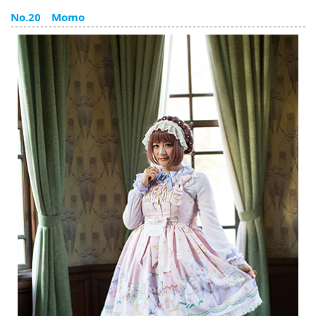
English
No.20 Momo
ภาษาไทย
tiéng Viêt
Bahasa Indonesia