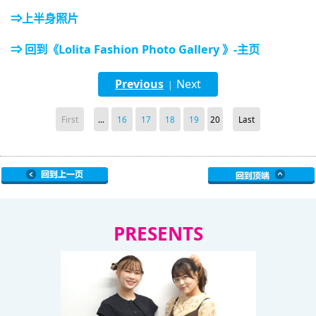
⇒上半身照片
⇒ 回到《Lolita Fashion Photo Gallery 》-主页
Previous
Next
|
First
...
16
17
18
19
20
Last
PRESENTS