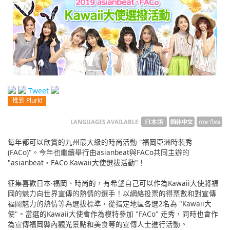
English
ภาษาไทย
tiéng Viêt
Bahasa Indonesia
Tweet
推到 Plurk!
LANGUAGES AVAILABLE:
每年都可以欣賞的九州最大級的時尚活動 "福岡亞洲時裝秀
(FACo)"。今年也繼續舉行由asianbeat與FACo共同主辦的
"asianbeat・FACo Kawaii大使選拔活動"！
征集喜歡日本·福岡、時尚的，有希望自己可以作為Kawaii大使將福
岡的魅力向世界宣傳的熱情的選手！以網絡投票的得票數和對宣傳
福岡魅力的熱情等為選拔標準，從指定地區各選2名為 "Kawaii大
使"。當選的Kawaii大使會作為模特參加 "FACo" 走秀，同時也會作
為宣傳福岡縣內觀光景點和美食等的宣傳人士進行活動。