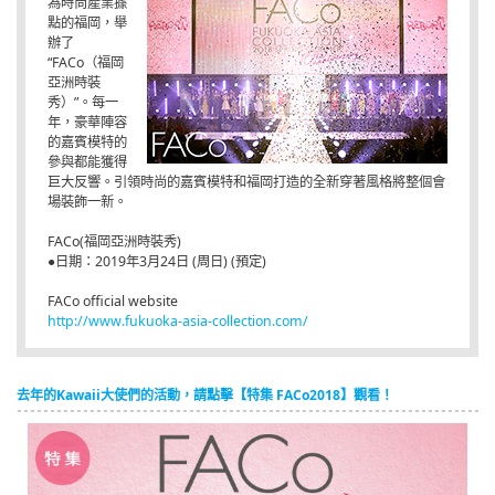
為時尚產業據
點的福岡，舉
辦了
“FACo（福岡
亞洲時裝
秀）”。每一
年，豪華陣容
的嘉賓模特的
參與都能獲得
巨大反響。引領時尚的嘉賓模特和福岡打造的全新穿著風格將整個會
場裝飾一新。
FACo(福岡亞洲時裝秀)
●日期：2019年3月24日 (周日) (預定)
FACo official website
http://www.fukuoka-asia-collection.com/
去年的Kawaii大使們的活動，請點擊【特集 FACo2018】觀看！