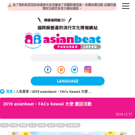
為了預防新型冠狀病毒肺炎各地實施了相關對應措施。有關各種活動·店鋪的運
營狀況請至各官方網站確認。
LANGUAGE
首頁
人氣賽事
2019 asianbeat・FACo Kawaii 大使 ...
日本語
2019 asianbeat・FACo Kawaii 大使 選拔活動
한국어
2018.12.17
簡体中文
日本
中國
泰國
台灣
越南
福岡
時尚
活動報導
繁體中文