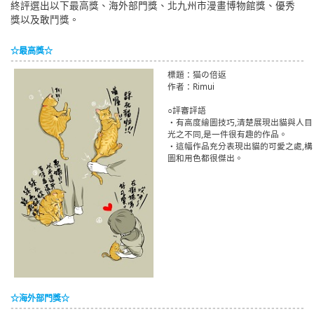
終評選出以下最高獎、海外部門獎、北九州市漫畫博物館獎、優秀
獎以及敢鬥獎。
☆最高獎☆
標題：猫の倍返
作者：Rimui
○評審評語
・有高度繪圖技巧,清楚展現出貓與人目
光之不同,是一件很有趣的作品。
・這幅作品充分表現出貓的可愛之處,構
圖和用色都很傑出。
☆海外部門獎☆