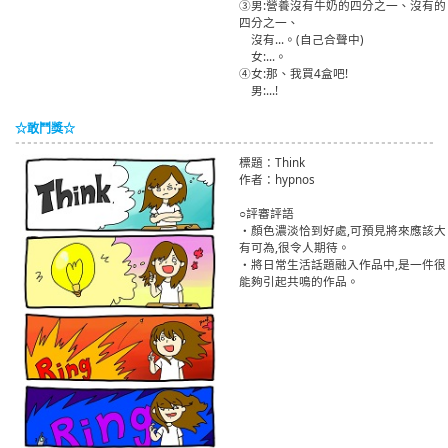
③男:營養沒有牛奶的四分之一、沒有的
四分之一、
男
沒有...。(自己合聲中)
男
女:...。
④女:那、我買4盒吧!
男
男:...!
☆敢鬥獎☆
標題：Think
作者：hypnos
○評審評語
・顏色濃淡恰到好處,可預見將來應該大
有可為,很令人期待。
・將日常生活話題融入作品中,是一件很
能夠引起共鳴的作品。