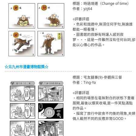
標題：時過境遷（Change of time）
作者：yzj64
○評審評語
・色彩和諧適中,無須任何字句,無論誰
都能一眼看懂。
・圖書館的寂靜有時讓人感到寂
寥・・・這是一件雖然沒有任何台詞,卻
能以心傳心的作品。
☆北九州市漫畫博物館獎☆
標題：宅友囍事(9)-參觀與三餐
作者：Ting-Ya
○評審評語
・相同的場景在毫無對白的狀態下重複
展開,最後以爆笑收場,是一件笑點滿點
的作品。
・描寫了旅行中飲食不均衡的現象,夫婦
倆人截然不同的反應非常GOOD。