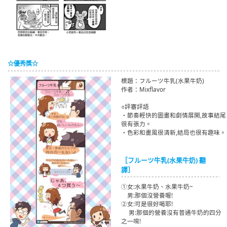
☆優秀獎☆
標題：フルーツ牛乳(水果牛奶)
作者：Mixflavor
○評審評語
・節奏輕快的圖畫和劇情展開,故事結尾
很有張力。
・色彩和畫風很清新,結局也很有趣味。
［フルーツ牛乳(水果牛奶) 翻
譯］
①女:水果牛奶、水果牛奶~
男
男:那個沒營養喔!
②女:可是很好喝耶!
男
男:那個的營養沒有普通牛奶的四分
之一唷!