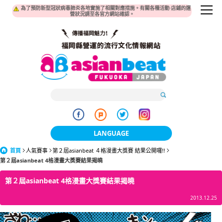
為了預防新型冠狀病毒肺炎各地實施了相關對應措施。有關各種活動·店鋪的運
營狀況請至各官方網站確認。
LANGUAGE
首頁
人氣賽事
第２屆asianbeat ４格漫畫大獎賽 結果公開囉!!
日本語
第２屆asianbeat 4格漫畫大獎賽結果揭曉
한국어
第２屆asianbeat 4格漫畫大獎賽結果揭曉
簡体中文
2013.12.25
繁體中文