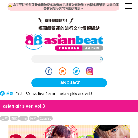
為了預防新型冠狀病毒肺炎各地實施了相關對應措施。有關各種活動·店鋪的運
營狀況請至各官方網站確認。
LANGUAGE
首頁
特集
30days Real Report
asian girls ver. vol.3
日本語
asian girls ver. vol.3
한국어
日本
泰國
上海
時尚
Cosplay
簡体中文
繁體中文