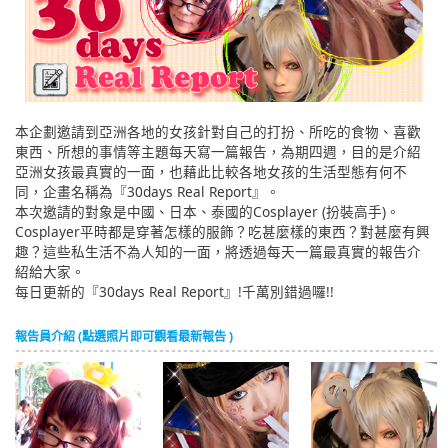
English
ภาษาไทย
tiéng Viêt
本企劃邀請到亞洲各地的女孩針對自己的打扮、所吃的食物、喜歡
Bahasa Indonesia
東西、所想的事情等主題每天寫一篇報告，為期四週，目的是介紹
亞洲女孩最真實的一面，也藉此比較各地女孩的生活型態有何不
同，企畫名稱為『30days Real Report』。
本次邀請的對象是中國、日本、泰國的Cosplayer (扮裝高手)。
Cosplayer平時都是穿著怎樣的服飾？吃甚麼樣的東西？對甚麼有興
趣？這些私生活不為人知的一面，將透過每天一篇最真實的報告介
紹給大家。
每日更新的『30days Real Report』!千萬別錯過囉!!
報告員介紹 (點選照片即可觀看最新報告 )