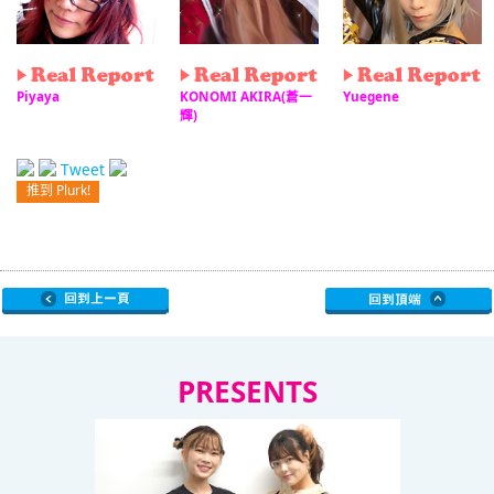
Piyaya
KONOMI AKIRA(蒼一
Yuegene
輝)
Tweet
推到 Plurk!
PRESENTS