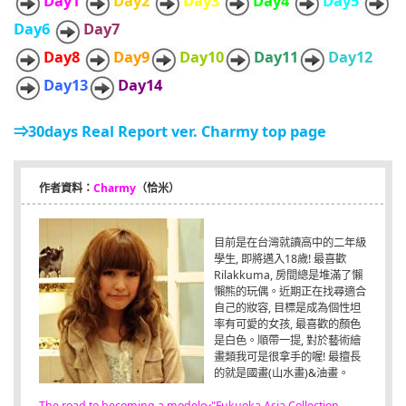
Day1
Day2
Day3
Day4
Day5
Day6
Day7
Day8
Day9
Day10
Day11
Day12
Day13
Day14
⇒30days Real Report ver. Charmy top page
作者資料：
Charmy
（恰米）
目前是在台灣就讀高中的二年級
學生, 即將邁入18歲! 最喜歡
Rilakkuma, 房間總是堆滿了懶
懶熊的玩偶。近期正在找尋適合
自己的妝容, 目標是成為個性坦
率有可愛的女孩, 最喜歡的顏色
是白色。順帶一提, 對於藝術繪
畫類我可是很拿手的喔! 最擅長
的就是國畫(山水畫)&油畫。
The road to becoming a model～"Fukuoka Asia Collection