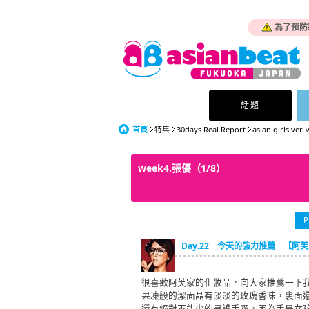
為了預防
話題
首頁
特集
30days Real Report
asian girls ver. 
week4.張優（1/8）
P
Day.22 今天的強力推薦 【阿
很喜歡阿芙家的化妝品，向大家推薦一下我
果凍般的潔面晶有淡淡的玫瑰香味，裏面
還有絕對不能少的是護手霜，因為手是女