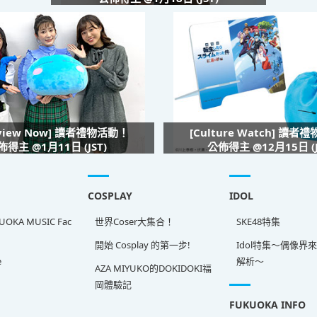
rview Now] 讀者禮物活動！
[Culture Watch] 讀者
佈得主 @1月11日 (JST)
公佈得主 @12月15日 (J
COSPLAY
IDOL
OKA MUSIC Fac
世界Coser大集合！
SKE48特集
開始 Cosplay 的第一步!
Idol特集～偶像界
e
解析～
AZA MIYUKO的DOKIDOKI福
岡體驗記
FUKUOKA INFO