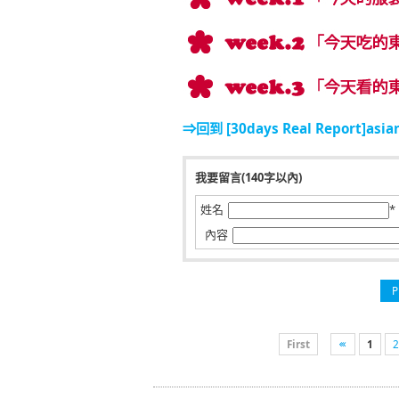
⇒回到 [30days Real Report]asian 
我要留言(140字以內)
姓名
*
內容
P
First
1
2