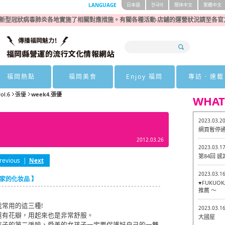
LANGUAGE
日本語
한국어
簡体中文
繁體中文
新型冠狀病毒肺炎各地實施了相關對應措施。有關各種活動·店鋪的運營狀況請至各官
福岡熱點
福岡美食
Enjoy 福岡
專訪 · 連載
vol.6
張優
week4.張優
WHAT
2023.03.2
網頁暫停
2012.03.26
2023.03.1
第84回 
revious
|
Next
2023.03.1
芙家的化妆品 】
♥FUKU
推薦 ～
常用的這三種!
2023.03.1
還有花瓣，用起來也是非常舒服。
大國屋
孩子的第二張臉，愛美的女孩子一定要保護好自己的一雙