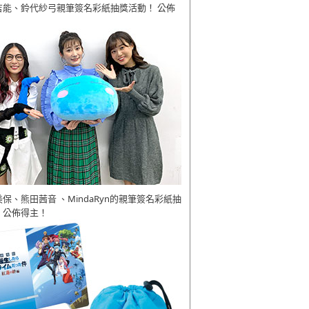
吉能、鈴代紗弓親筆簽名彩紙抽獎活動！ 公佈
美保、熊田茜音 、MindaRyn的親筆簽名彩紙抽
 公佈得主！