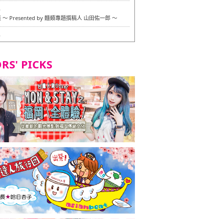
6
〜 Presented by 麵類專題撰稿人 山田佑一郎 〜
6
RS' PICKS
7
okarazu 博多總店 〜 嚴格素食主義・素食主義者的菜單試
in 福岡市！ 〜
7
義・素食主義者的菜單試的試吃之旅 in 福岡市！
2
 Stand 大名店 〜 嚴格素食主義・素食主義者的菜單試的試
 福岡市！ 〜
8
尾本社烏冬店