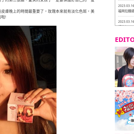
2023.03.1
養皮膚晚上的時間最重要了，玫瑰本來就有淡化色斑，美
福岡拉麵道 
啦!
2023.03.1
福龍軒
EDITO
2023.03.0
Isogiy
的試吃之旅 
2023.03.0
嚴格素食主
2023.03.0
Little
吃之旅 in
2023.02.2
東築軒 折