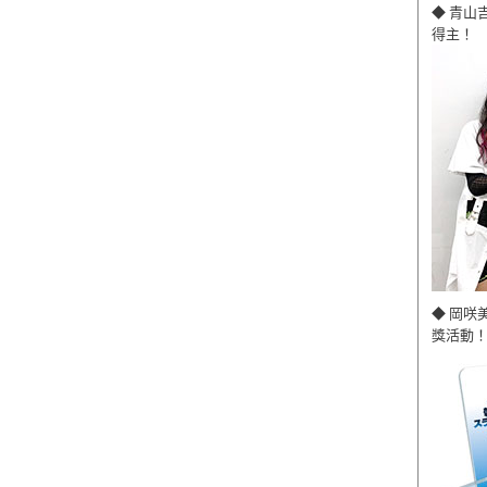
◆ 青山
得主！
◆ 岡咲
獎活動！