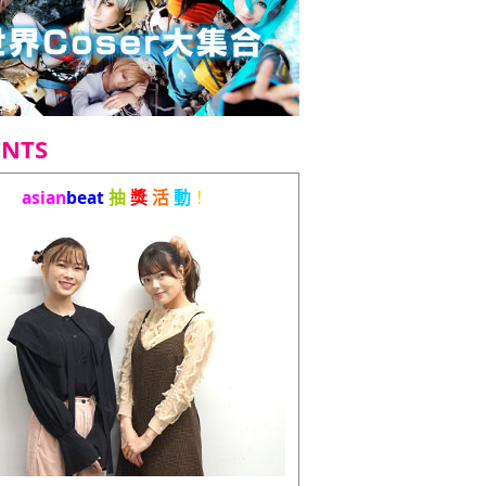
ENTS
asian
beat
抽
獎
活
動
！