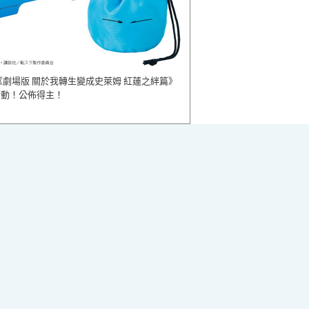
《劇場版 關於我轉生變成史萊姆 紅蓮之絆篇》
活動！公佈得主！