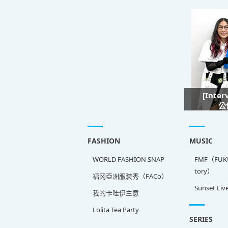
[Inte
公
FASHION
MUSIC
WORLD FASHION SNAP
FMF（FUKU
tory）
福冈亞洲服装秀（FACo）
Sunset Liv
我的卡哇伊主意
Lolita Tea Party
SERIES