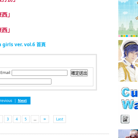
girls ver. vol.6 首頁
Email
revious
|
Next
3
4
5
...
Last