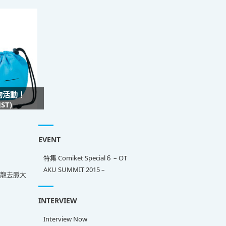
禮物活動！
ST)
EVENT
特集 Comiket Special６ – OT
AKU SUMMIT 2015 –
來龍去脈大
INTERVIEW
Interview Now