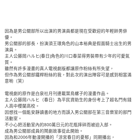
因為是男公關部所以出演的男演員都是現在受歡迎的年輕帥男俳
優。
男公關部的部長，扮演須王環角色的山本裕典是假面騎士出生的男
演員。
主人公藤岡ハルヒ(春日)角色的川口春菜得男裝帶有少年的可愛氣
質。
雖然有許多漫畫的真人電視劇版都讓原作粉絲有所失望，
但作為男公關部鐵桿粉絲的我，對此次的演出陣容可是感到相當滿
意喲（笑）
電視劇的原作是白泉社月刊連載葉鳥螺子的漫畫作品。
主人公藤岡ハルヒ（春日）為平民資助生的身份考上了超名門有錢
人高中櫻蘭高校。
因想找一個能安靜讀書的地方而誤入男公關部在第三音樂室的部門
活動室。
不小心把活動室內的800萬日元的花瓶摔碎而被迫入部。
成為男公關部成員的鬧劇故事從此開始。
因為和2006年動漫開播的「涼宮春日的憂郁」同期播出，