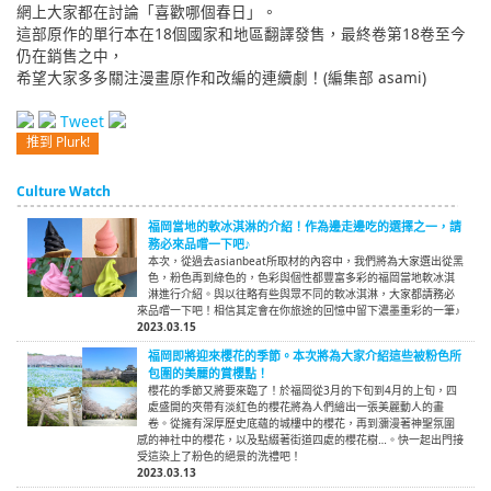
網上大家都在討論「喜歡哪個春日」。
這部原作的單行本在18個國家和地區翻譯發售，最終卷第18卷至今
仍在銷售之中，
希望大家多多關注漫畫原作和改編的連續劇！(編集部 asami)
Tweet
推到 Plurk!
Culture Watch
福岡當地的軟冰淇淋的介紹！作為邊走邊吃的選擇之一，請
務必來品嚐一下吧♪
本次，從過去asianbeat所取材的內容中，我們將為大家選出從黑
色，粉色再到綠色的，色彩與個性都豐富多彩的福岡當地軟冰淇
淋進行介紹。與以往略有些與眾不同的軟冰淇淋，大家都請務必
來品嚐一下吧！相信其定會在你旅途的回憶中留下濃墨重彩的一筆♪
2023.03.15
福岡即將迎來櫻花的季節。本次將為大家介紹這些被粉色所
包圍的美麗的賞櫻點！
櫻花的季節又將要來臨了！於福岡從3月的下旬到4月的上旬，四
處盛開的夾帶有淡紅色的櫻花將為人們繪出一張美麗動人的畫
卷。從擁有深厚歷史底蘊的城樓中的櫻花，再到瀰漫著神聖氛圍
感的神社中的櫻花，以及點綴著街道四處的櫻花樹…。快一起出門接
受這染上了粉色的絕景的洗禮吧！
2023.03.13