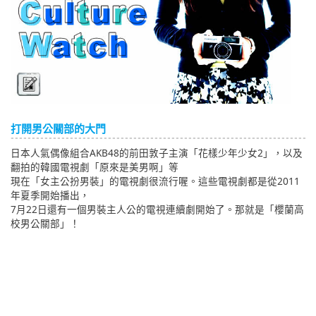
English
ภาษาไทย
tiéng Viêt
Bahasa Indonesia
打開男公關部的大門
日本人氣偶像組合AKB48的前田敦子主演「花樣少年少女2」，以及
翻拍的韓國電視劇「原來是美男啊」等
現在「女主公扮男裝」的電視劇很流行喔。這些電視劇都是從2011
年夏季開始播出，
7月22日還有一個男裝主人公的電視連續劇開始了。那就是「櫻蘭高
校男公關部」！