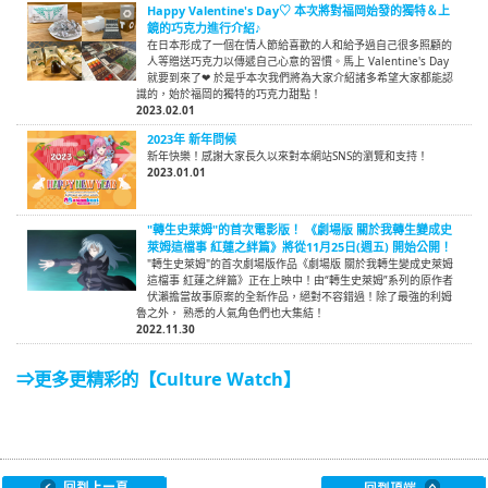
Happy Valentine's Day♡ 本次將對福岡始發的獨特＆上
鏡的巧克力進行介紹♪
在日本形成了一個在情人節給喜歡的人和給予過自己很多照顧的
人等贈送巧克力以傳遞自己心意的習慣。馬上 Valentine's Day
就要到來了❤ 於是乎本次我們將為大家介紹諸多希望大家都能認
識的，始於福岡的獨特的巧克力甜點！
2023.02.01
2023年 新年問候
新年快樂！感謝大家長久以來對本網站SNS的瀏覽和支持！
2023.01.01
"轉生史萊姆"的首次電影版！ 《劇場版 關於我轉生變成史
萊姆這檔事 紅蓮之絆篇》將從11月25日(週五) 開始公開！
"轉生史萊姆"的首次劇場版作品《劇場版 關於我轉生變成史萊姆
這檔事 紅蓮之絆篇》正在上映中！由“轉生史萊姆”系列的原作者
伏瀨擔當故事原案的全新作品，絕對不容錯過！除了最強的利姆
魯之外， 熟悉的人氣角色們也大集結！
2022.11.30
⇒更多更精彩的【Culture Watch】