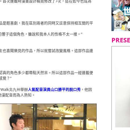
。首次連載時漫畫設計稿竟修改了7次，這在如今也成為
作品是輕喜劇，我在區別兩者的同時又註意保持相互間的平
”的響子這個角色，雖說和我本人的性格不太一樣。”
PRES
學生也喜聞樂見的作品，所以就嘗試改變風格。這部作品連
格認真的角色多少都帶點天然呆。所以這部作品一經連載便
感覺？”
rWalk北九州舉辦
人氣配音演員山口勝平的脫口秀
，他因
動漫配音而為人熟知。