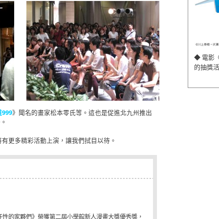
◆ 電影
的抽獎
999
》聞名的畫家松本零氏等。這也是促進北九州推出
一。
將有更多精彩活動上演，讓我們拭目以待。
《任性的家夥們》榮獲第二屆小學館新人漫畫大獎優秀獎，