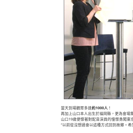
當天到場觀眾多達
約1000人
！
再加上山口本人出生於福岡縣，更為會場
山口19歲便懷著對配音演員的憧憬勇闖東
“以前從沒想過會以這種方式回到故鄉。希