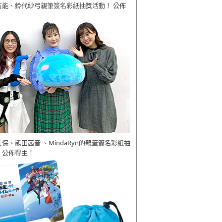
吉能、鈴代紗弓親筆簽名彩紙抽獎活動！ 公佈
美保、熊田茜音 、MindaRyn的親筆簽名彩紙抽
 公佈得主！