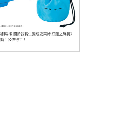
《劇場版 關於我轉生變成史萊姆 紅蓮之絆篇》
活動！公佈得主！