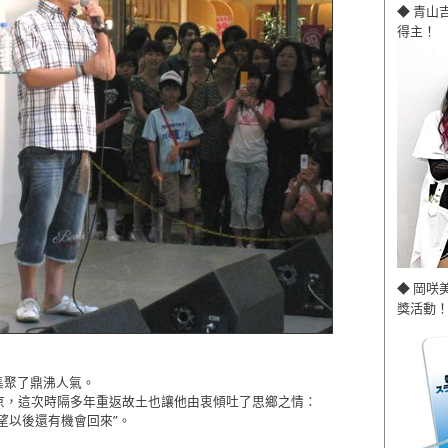
◆ 青山
得主！
◆ 岡咲
獎活動！
集聚了鼎沸人氣。
京，這次時隔多年重返故土也讓他由衷傾吐了思鄉之情：
望以後還有機會回來”。