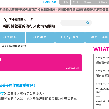
LANGUAGE
日本語
한국어
簡体中文
繁體中文
新型冠狀病毒肺炎各地實施了相關對應措施。有關各種活動·店鋪的運營狀況請至各官
福岡熱點
福岡美食
Enjoy 福岡
專訪 · 連載
's a Rumic World
WHAT
2023.03.2
ld
網頁暫停
2009.08.31
2023.03.1
第84回 
2023.03.1
留美子原作展廣受好評！
♥FUKU
推薦 ～
夜叉
》
等眾多人氣作品久負盛名。
略帶怪癖的主人公，並以熱情迸射的歡笑和淚中帶笑的感
2023.03.1
大國屋