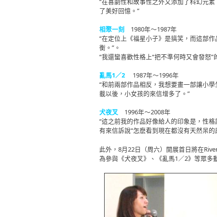
“在喜劇性和故事性之外又添加了科幻元素
了美好回憶。”
相聚一刻
1980年～1987年
“在定位上《福星小子》是搞笑，而這部
衡。”。
“我還蠻喜歡性格上“把不準何時又會發怒
亂馬1／2
1987年～1996年
“和前兩部作品相反，我想要畫一部讓小
載以後，小女孩的來信增多了。”
犬夜叉
1996年～2008年
“這之前我的作品好像給人的印象是，性
有來信訴說“怎麽看到現在都沒有天然呆的
此外，8月22日（周六）開展首日將在Rive
為參與《犬夜叉》、《亂馬1／2》等眾多