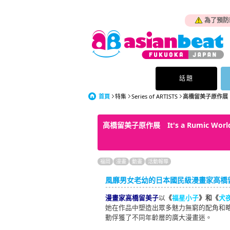
為了預防
話題
首頁
特集
Series of ARTISTS
高橋留美子原作展 It
高橋留美子原作展 It's a Rumic Wor
福岡
漫畫
動畫
活動報導
風靡男女老幼的日本國民級漫畫家高橋
漫畫家高橋留美子
以
《
福星小子
》和《
犬
她在作品中塑造出眾多魅力無窮的配角和
動俘獲了不同年齡層的廣大漫畫迷。