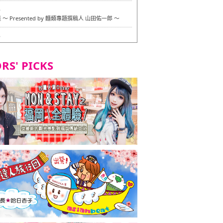
6
〜 Presented by 麵類專題撰稿人 山田佑一郎 〜
6
RS' PICKS
7
okarazu 博多總店 〜 嚴格素食主義・素食主義者的菜單試
in 福岡市！ 〜
7
義・素食主義者的菜單試的試吃之旅 in 福岡市！
2
 Stand 大名店 〜 嚴格素食主義・素食主義者的菜單試的試
 福岡市！ 〜
8
尾本社烏冬店