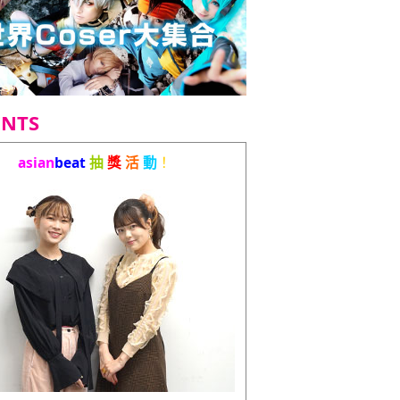
ENTS
asian
beat
抽
獎
活
動
！