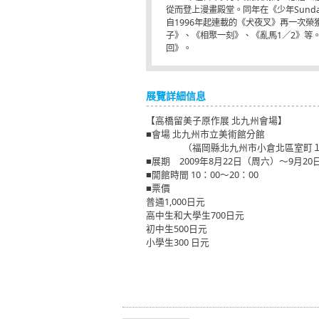
從而登上漫畫殿堂。同年在《少年Sund
自1996年起連載的《犬夜叉》再一次榮
子》、《相聚一刻》、《亂馬1／2》等。
回》。
展覽詳細信息
【高橋留美子原作展 北九州會場】
■會場 北九州市立美術館分館
（福岡縣北九州市小倉北區室町１－１－１
■展期 2009年8月22日（周六）～9月2
■開館時間 10：00～20：00
■票價
普通1,000日元
高中生和大學生700日元
初中生500日元
小學生300 日元