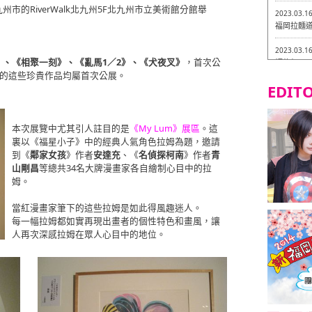
的RiverWalk北九州5F北九州市立美術館分館舉
2023.03.1
福岡拉麵道 
2023.03.1
》、《相聚一刻》、《亂馬1／2》、《犬夜叉》
，首次公
福龍軒
右的這些珍貴作品均屬首次公展。
EDITO
2023.03.0
Isogiy
的試吃之旅 
本次展覽中尤其引人註目的是
《My Lum》展區
。這
2023.03.0
裏以《福星小子》中的經典人氣角色拉姆為題，邀請
嚴格素食主
到《
鄰家女孩
》作者
安達充
、《
名偵探柯南
》作者
青
山剛昌
等總共34名大牌漫畫家各自繪制心目中的拉
2023.03.0
姆。
Little
吃之旅 in
當紅漫畫家筆下的這些拉姆是如此得風趣迷人。
2023.02.2
每一幅拉姆都如實再現出畫者的個性特色和畫風，讓
東築軒 折
人再次深感拉姆在眾人心目中的地位。