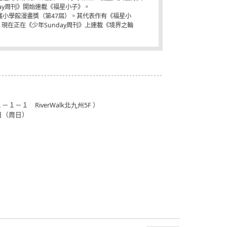
ay周刊》開始連載《福星小子》。
獲小學館漫畫獎（第47屆）。其代表作有《福星小
現在正在《少年Sunday周刊》上連載《境界之輪
 RiverWalk北九州5F ）
0日（周日）