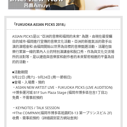
「FUKUOKA ASIAN PICKS 2018」
ASIAN PICKS是以 "亞洲的音樂和福岡的未來" 為題，由現在最受矚
目的城市·福岡進行宣傳的音樂文化活動。亞洲的新進氣派的歌手出
演的演唱會和 由福岡開始以世界為目標的音樂甄選活動、活躍在娛
樂行業第一線的業內人士的特別演講會和脫口秀、作為與文化交流場
所的派對等，是以建造與音樂家和創作者的未來緊密相連的平臺為目
的的活動。
■活動期間
9月22日 (周六) - 9月24日 (周一·節假日)
■會場、入場費、預約
・ASIAN NEW ARTIST LIVE、FUKUOKA PICKS (LIVE AUDITION)
⇒博多運河城 B1F Sun Plaza Stage (福岡市博多區住吉1丁目2)
免費、不需事前預約
・KEYNOTES / TALK SESSION
⇒The COMPANY(福岡市博多區祗園町8-13 第一プリンスビル 2F)
收費、需事前預約（詳細請到官方網站查詢）