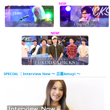
NEW!
NEW!
SPECIAL ｜Interview Now ～ 吕蔷Amuyi ～