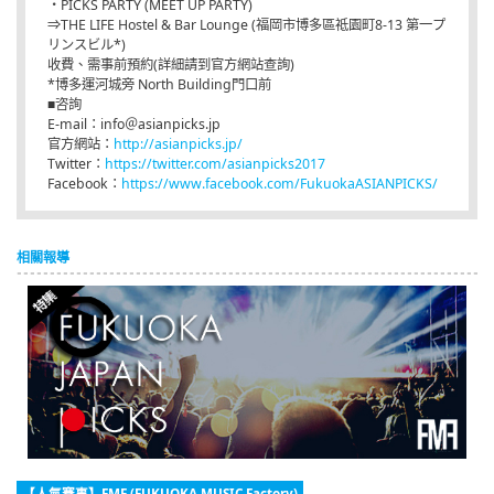
・PICKS PARTY (MEET UP PARTY)
⇒THE LIFE Hostel & Bar Lounge (福岡市博多區祗園町8-13 第一プ
リンスビル*)
收費、需事前預約(詳細請到官方網站查詢)
*博多運河城旁 North Building門口前
■咨詢
E-mail：info＠asianpicks.jp
官方網站：
http://asianpicks.jp/
Twitter：
https://twitter.com/asianpicks2017
Facebook：
https://www.facebook.com/FukuokaASIANPICKS/
相關報導
【人氣賽事】FMF (FUKUOKA MUSIC Factory)