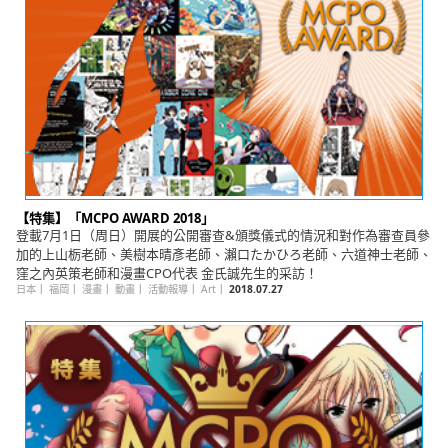
【特集】「MCPO AWARD 2018」
登載7月1日（周日）開展的公開審查&頒獎儀式的情況和對作為審查員參
加的上山栃老師、美樹本晴彥老師、瀨口たかひろ老師、六道神士老師、
窪之內英策老師和漫畫CPO代表 金氏誠先生的采訪！
日本
｜
福岡
｜
漫畫
｜
動畫
｜
活動報導
｜
Art
｜
2018.07.27