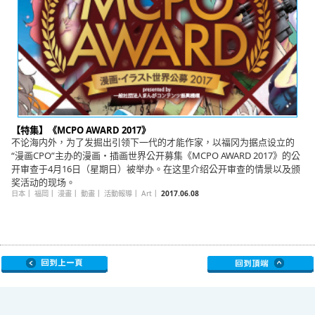
【特集】《MCPO AWARD 2017》
不论海内外，为了发掘出引领下一代的才能作家，以福冈为据点设立的
“漫画CPO”主办的漫画・插画世界公开募集《MCPO AWARD 2017》的公
开审查于4月16日（星期日）被举办。在这里介绍公开审查的情景以及颁
奖活动的现场。
日本
｜
福岡
｜
漫畫
｜
動畫
｜
活動報導
｜
Art
｜
2017.06.08