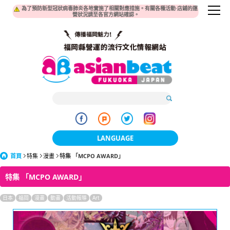
為了預防新型冠狀病毒肺炎各地實施了相關對應措施。有關各種活動·店鋪的運
營狀況請至各官方網站確認。
LANGUAGE
首頁
特集
漫畫
特集 「MCPO AWARD」
日本語
特集 「MCPO AWARD」
한국어
日本
福岡
漫畫
動畫
活動報導
Art
簡体中文
繁體中文