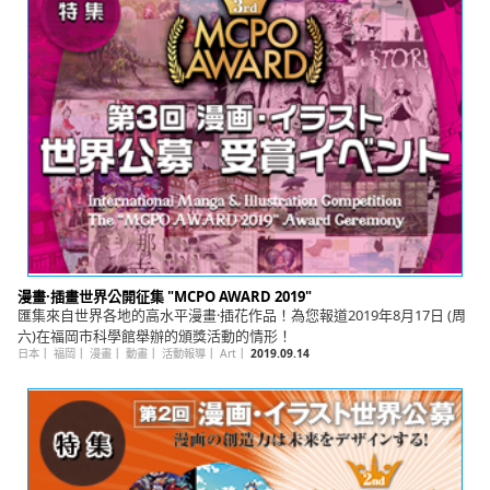
English
ภาษาไทย
tiéng Viêt
Bahasa Indonesia
漫畫·插畫世界公開征集 "MCPO AWARD 2019"
匯集來自世界各地的高水平漫畫·插花作品！為您報道2019年8月17日 (周
六)在福岡市科學館舉辦的頒獎活動的情形！
日本
｜
福岡
｜
漫畫
｜
動畫
｜
活動報導
｜
Art
｜
2019.09.14