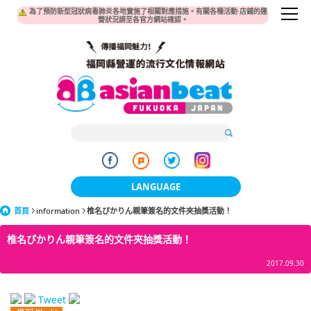
為了預防新型冠狀病毒肺炎各地實施了相關對應措施。有關各種活動·店鋪的運
營狀況請至各官方網站確認。
LANGUAGE
首頁
information
椎名ぴかりん親筆簽名的文件夾抽獎活動！
日本語
椎名ぴかりん親筆簽名的文件夾抽獎活動！
한국어
2017.09.30
簡体中文
繁體中文
Tweet