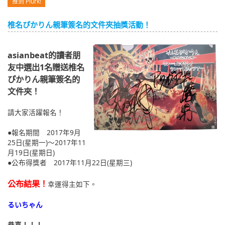
推到 Plurk!
English
椎名ぴかりん親筆簽名的文件夾抽獎活動！
ภาษาไทย
tiéng Viêt
asianbeat的讀者朋
友中選出1名贈送椎名
Bahasa Indonesia
ぴかりん親筆簽名的
文件夾！
請大家活躍報名！
●報名期間 2017年9月
25日(星期一)～2017年11
月19日(星期日)
●公布得獎者 2017年11月22日(星期三)
公布結果！
幸運得主如下。
るいちゃん
恭喜！！！