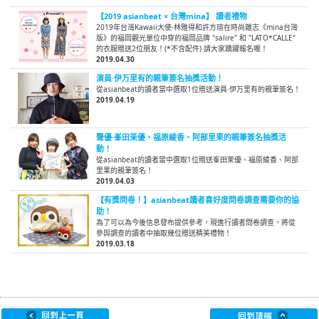
【2019 asianbeat × 台灣mina】 讀者禮物
2019年台灣Kawaii大使·林雅得和許方瑄在時尚雜志《mina台灣
版》的福岡觀光單位中穿的福岡品牌 "salire" 和 "LATO*CALLE"
的衣服贈送2位朋友！(*不含配件) 請大家踴躍報名喔！
2019.04.30
演員·伊万里有的親筆簽名抽獎活動！
從asianbeat的讀者當中選取1位贈送演員·伊万里有的親筆簽名！
2019.04.19
聲優·峯田茉優、福原綾香、阿部里果的親筆簽名抽獎活
動！
從asianbeat的讀者當中選取1位贈送峯田茉優、福原綾香、阿部
里果的親筆簽名！
2019.04.03
【有獎問卷！】asianbeat讀者喜好度問卷調查需要你的協
助！
為了可以為今後信息發布提供參考，現進行讀者問卷調查。將從
參與調查的讀者中抽取幾位贈送精美禮物！
2019.03.18