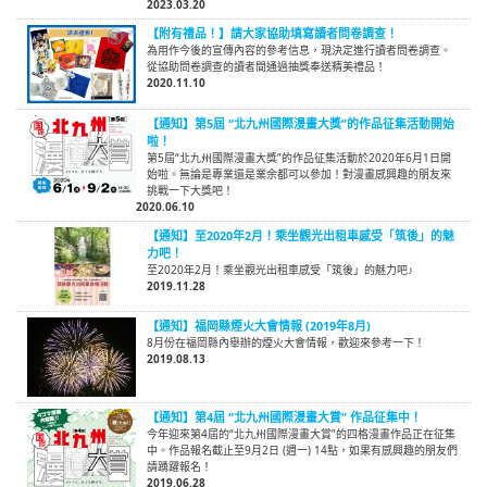
2023.03.20
【附有禮品！】請大家協助填寫讀者問卷調查！
為用作今後的宣傳內容的參考信息，現決定進行讀者問卷調查。
從協助問卷調查的讀者間通過抽獎奉送精美禮品！
2020.11.10
【通知】第5屆 “北九州國際漫畫大獎”的作品征集活動開始
啦！
第5屆“北九州國際漫畫大獎”的作品征集活動於2020年6月1日開
始啦。無論是專業還是業余都可以參加！對漫畫感興趣的朋友來
挑戰一下大獎吧！
2020.06.10
【通知】至2020年2月！乘坐觀光出租車感受「筑後」的魅
力吧！
至2020年2月！乘坐觀光出租車感受「筑後」的魅力吧♪
2019.11.28
【通知】福岡縣煙火大會情報 (2019年8月)
8月份在福岡縣內舉辦的煙火大會情報，歡迎來參考一下！
2019.08.13
【通知】第4屆 “北九州國際漫畫大賞” 作品征集中！
今年迎來第4屆的“北九州國際漫畫大賞”的四格漫畫作品正在征集
中。作品報名截止至9月2日 (週一) 14點，如果有感興趣的朋友們
請踴躍報名！
2019.06.28