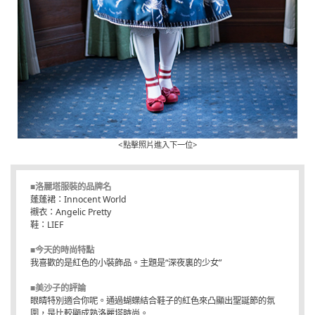
<點擊照片進入下一位>
■洛麗塔服裝的品牌名
蓬蓬裙：Innocent World
襯衣：Angelic Pretty
鞋：LIEF
■今天的時尚特點
我喜歡的是紅色的小裝飾品。主題是“深夜裏的少女”
■美沙子的評論
眼睛特別適合你呢。通過蝴蝶結合鞋子的紅色來凸顯出聖誕節的氛
圍，是比較顯成熟洛麗塔時尚。