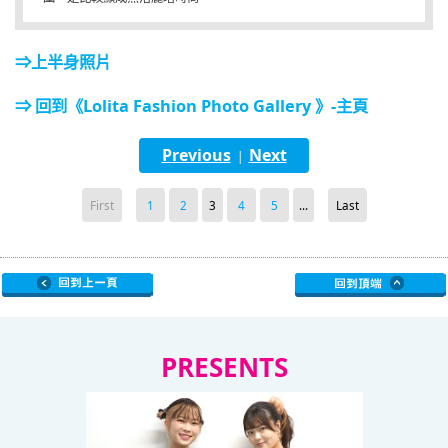
⇒上半身照片
⇒ 回到《Lolita Fashion Photo Gallery 》-主頁
Previous
Next
|
First
1
2
3
4
5
...
Last
PRESENTS