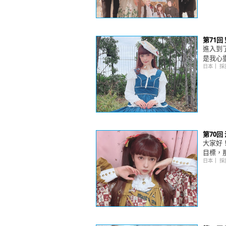
第71回
進入到
是我心
日本
｜
採
第70
大家好
目標，
日本
｜
採