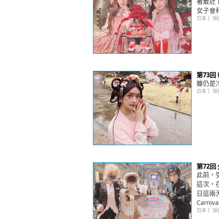
著最近
女子會
日本
｜
採
第73回
雖仍是
日本
｜
採
第72
此前，
這次，在
日這兩天的
Carni
日本
｜
採