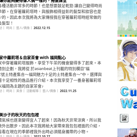
回 讓你能夠變得像人偶一樣的，捲髮課堂
各種活動非常多的時節！也是想要鼓足乾勁 讓自己變得時尚
季節。在穿著蘿莉塔時，與服飾相得益彰的髮型和妝容也是
少的。因此本次我將為大家傳授我在穿著蘿莉塔時經常做的
及髮型！
訪
｜
時尚
｜
藝人/偶像
｜
2022.12.15
 家中蘿莉塔＆自家茶會 with 福岡點心
家中穿著蘿莉塔服飾，享受下午茶的機會變得多了起來。本
別企劃，我將從 於asianbeat上刊載的特別欄目“福
"字號土特產集合〜福岡魅力十足的土特產集合〜”中，選擇與
著十足相性的逸品進行介紹。本次我享受了一番身著蘿莉塔
以福岡為主題的自家茶會♪
訪
｜
時尚
｜
美食
｜
活動報導
｜
藝人/偶像
｜
2022.11.25
回 美沙子的秋天的包包裡
濃氣候也逐漸變得宜人了起來！因為秋天非常涼爽，所以我
歡外出散步。因此本次我將給大家帶來我包包裡面的介紹，
看看在現在的季節裡我外出時必須隨身攜帶的小物。
訪
｜
時尚
｜
藝人/偶像
｜
2022.10.27