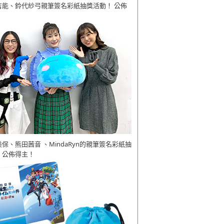
吉能、鈴代紗弓親筆簽名彩紙抽獎活動！ 公佈
美保、熊田茜音 、MindaRyn的親筆簽名彩紙抽
 公佈得主！