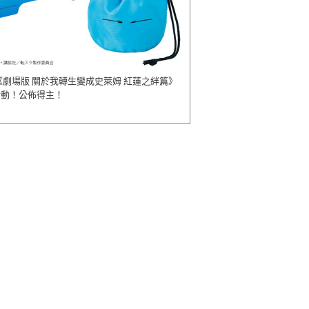
《劇場版 關於我轉生變成史萊姆 紅蓮之絆篇》
活動！公佈得主！