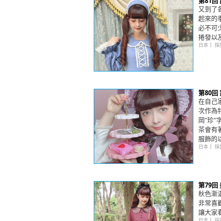
第81
又到了
起來的
必不可
捲發以
日本
｜
採
第80回
在自己
次作為特
岡"珍
茶會有
服飾的
日本
｜
採
第79
秋色漸
非常喜
讓大家
日本
｜
採