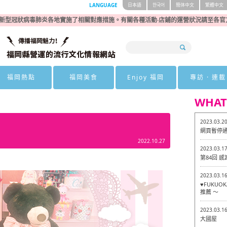
LANGUAGE
日本語
한국어
簡体中文
繁體中文
新型冠狀病毒肺炎各地實施了相關對應措施。有關各種活動·店鋪的運營狀況請至各官
福岡熱點
福岡美食
Enjoy 福岡
專訪 · 連載
WHAT
2023.03.2
網頁暫停
2022.10.27
2023.03.1
第84回 
2023.03.1
♥FUKU
推薦 ～
2023.03.1
大國屋