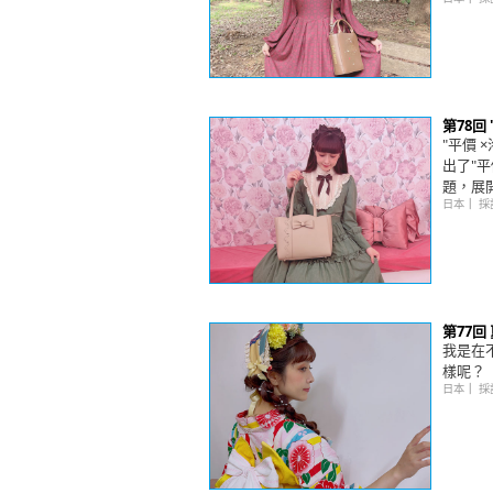
第78回
"平價 
出了"
題，展
日本
｜
採
第77
我是在
樣呢？
日本
｜
採