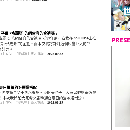
 "平價 ×洛麗塔"的組合真的合適嗎!?
PRES
×洛麗塔"的組合真的合適嗎!?於1年前左右我在 YouTube上推
平價 ×洛麗塔"的企劃。而本次我將針對這個反響巨大的話
開討論。
訪
｜
時尚
｜
活動報導
｜
藝人/偶像
｜
2022.09.22
回 夏日推薦的洛麗塔搭配
不同季節享受不同洛麗塔潮流的美沙子！大家暑假過得怎麼
 ！本次我將給大家帶來各種迎合夏日的洛麗塔潮流。
訪
｜
時尚
｜
活動報導
｜
藝人/偶像
｜
2022.08.25