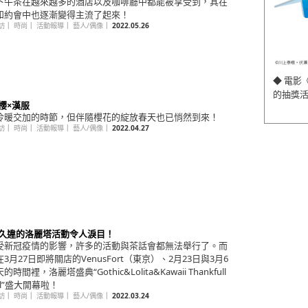
下午茶在越來越多的酒店以及咖啡廳中都能被享受到，其在
和約會中也逐漸變得主流了起來！
訪
｜
時尚
｜
活動報導
｜
藝人/偶像
｜
2022.05.26
◆ 電影
的抽獎
 櫻×漢服
冷暖交加的時節，但伴隨櫻花的綻放春天也已悄然到來！
訪
｜
時尚
｜
活動報導
｜
藝人/偶像
｜
2022.04.27
回 久違的洛麗塔活動令人淚目！
受新冠疫情的影響，許多的活動與茶話會都無法舉行了。而
3月27日即將關店的VenusFort（東京）、2月23日與3月6
時間裡，洛麗塔盛典“Gothic&Lolita&Kawaii Thankfull
val”盛大開幕啦！
訪
｜
時尚
｜
活動報導
｜
藝人/偶像
｜
2022.03.24