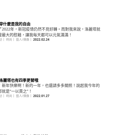
 穿什麼是我的自由
了2022年，新冠疫情仍然不見好轉。而對我來說，洛麗塔就
靈最大的慰藉，讓我每天都可以元氣滿滿！
訪
｜
時尚
｜
藝人/偶像
｜
2022.02.24
回 洛麗塔也有四季更替哦
！新年快樂啊！新的一年，也還請多多關照！說起我今年的
那就是“一以貫之”！
訪
｜
時尚
｜
藝人/偶像
｜
2022.01.27