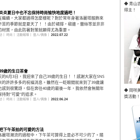
◆ 青山
得主！
回 炎炎夏日中也不忘保持時尚愉快地度過吧！
在繼續，大家都過得怎麼樣呢？對於常年身著洛麗塔服飾來
辛苦的季節就是夏天了！ ！由於裙撐，褶邊，蕾絲等並非非
的材質，由此防暑對策就顯得尤為重要。
訪
｜
時尚
｜
活動報導
｜
藝人/偶像
｜
2022.07.22
 39歲的生日茶會
天的6月3日，我迎來了自己39歲的生日！ ！感謝大家在SNS
來的許許多多的祝福消息。雖然在一眨眼間就來到了39歲讓
也感到很驚訝，但在奔往40歲的最後一年，我依然會無關年
◆ 岡咲
保持對"可愛"的追求。
獎活動！
訪
｜
時尚
｜
活動報導
｜
藝人/偶像
｜
2022.06.24
回 把下午茶拍的可愛的方法
洛麗塔潮流的過程中，下午茶可算得上是必不可少的了。隨