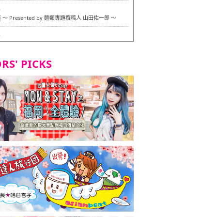
6
〜 Presented by 麵類專題撰稿人 山田佑一郎 〜
6
RS' PICKS
7
okarazu 博多總店 〜 嚴格素食主義・素食主義者的菜單試
in 福岡市！ 〜
7
義・素食主義者的菜單試的試吃之旅 in 福岡市！
2
 Stand 大名店 〜 嚴格素食主義・素食主義者的菜單試的試
 福岡市！ 〜
8
尾本社烏冬店