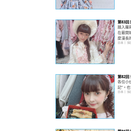
第83
踏入蘿
在最開
麼漫長
日本
｜
採
第82
各位小
記”。
日本
｜
採