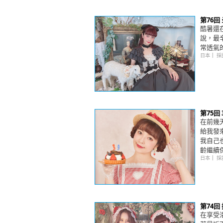
第76
酷暑還
說，最
常透氣
日本
｜
採
第75回
在前幾
給我發
我自己
齡繼續
日本
｜
採
第74
在享受