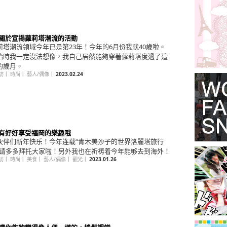
回 關於宣揚蘿莉塔潮流的活動
莉塔潮流領域今年已是第23年！今年的6月份我就40歲啦。
始時我一定沒法想像，我自己居然能夠穿著蘿莉塔度過了這
的歲月。
訪
｜
時尚
｜
藝人/偶像
｜
2023.02.24
回 有好好享受福岡的樂趣哦
伙伴们新年快乐！今年连载“青木美沙子的世界洛麗塔旅行
也请多多拜托大家啦！另外我也在祈祷着今年能够去到海外！
訪
｜
時尚
｜
美食
｜
藝人/偶像
｜
觀光
｜
2023.01.26