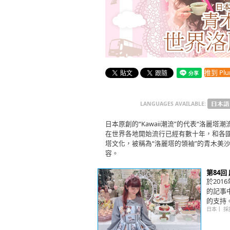
推到 Plur
LANGUAGES AVAILABLE:
日本原創的“Kawaii潮流”的代表“洛麗
在世界各地開始流行已經有數十年，和各
塔文化，被稱為“洛麗塔的領袖”的青木美
容。
第84
於20
的記事
的支持
日本
｜
採