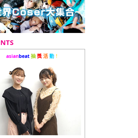
ENTS
asian
beat
抽
獎
活
動
！