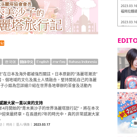
2023.03.1
福岡拉麵道 
2023.03.1
福龍軒
EDITO
2023.03.0
k!
Isogiy
的試吃之旅 
2023.03.0
嚴格素食主
塔潮流”在日本及海外都被強烈關註。日本原創的“洛麗塔潮流”
2023.03.0
國、個地域的文化及風土人情融合，堅持開拓自己的洛麗
Little
沙子小姐為您詳細介紹在世界各地舉辦的茶會及活動內
吃之旅 in
2023.02.2
東築軒 折
回 感謝大家一直以來的支持
16年4月開始的“青木美沙子的世界洛麗塔旅行記”，將在本次
中迎來最終章。在長達約7年的時光中，真的非常感謝大家
。
訪
｜
時尚
｜
藝人/偶像
｜
2023.03.17