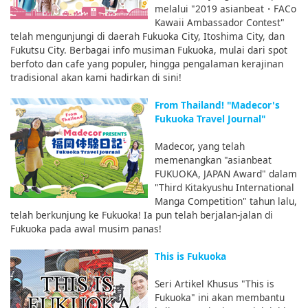
melalui "2019 asianbeat・FACo
Kawaii Ambassador Contest"
telah mengunjungi di daerah Fukuoka City, Itoshima City, dan
Fukutsu City. Berbagai info musiman Fukuoka, mulai dari spot
berfoto dan cafe yang populer, hingga pengalaman kerajinan
tradisional akan kami hadirkan di sini!
From Thailand! "Madecor's
Fukuoka Travel Journal"
Madecor, yang telah
memenangkan "asianbeat
FUKUOKA, JAPAN Award" dalam
"Third Kitakyushu International
Manga Competition" tahun lalu,
telah berkunjung ke Fukuoka! Ia pun telah berjalan-jalan di
Fukuoka pada awal musim panas!
This is Fukuoka
Seri Artikel Khusus "This is
Fukuoka" ini akan membantu