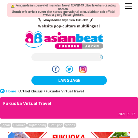
Pengendalian penyakit menular Novel COVID-19 diberlakukan di setiap
daerah.
Untuk info terkait event dan status operasional toko, silahkan cek official
website yang bersangkutan.
LANGUAGE
Home
Artikel Khusus
Fukuoka Virtual Travel
日本語
Fukuoka Virtual Travel
한국어
2021.09.17
簡体中文
Japan
Fukuoka
sightseeing
Hot Spot
videos
繁體中文