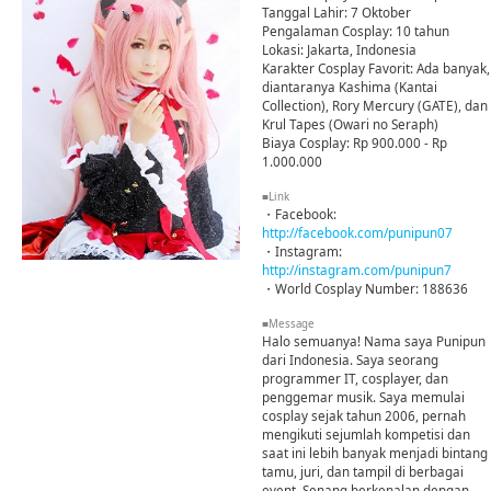
Tanggal Lahir: 7 Oktober
Pengalaman Cosplay: 10 tahun
Lokasi: Jakarta, Indonesia
Karakter Cosplay Favorit: Ada banyak,
diantaranya Kashima (Kantai
Collection), Rory Mercury (GATE), dan
Krul Tapes (Owari no Seraph)
Biaya Cosplay: Rp 900.000 - Rp
1.000.000
■Link
・Facebook:
http://facebook.com/punipun07
・Instagram:
http://instagram.com/punipun7
・World Cosplay Number: 188636
■Message
Halo semuanya! Nama saya Punipun
dari Indonesia. Saya seorang
programmer IT, cosplayer, dan
penggemar musik. Saya memulai
cosplay sejak tahun 2006, pernah
mengikuti sejumlah kompetisi dan
saat ini lebih banyak menjadi bintang
tamu, juri, dan tampil di berbagai
event. Senang berkenalan dengan