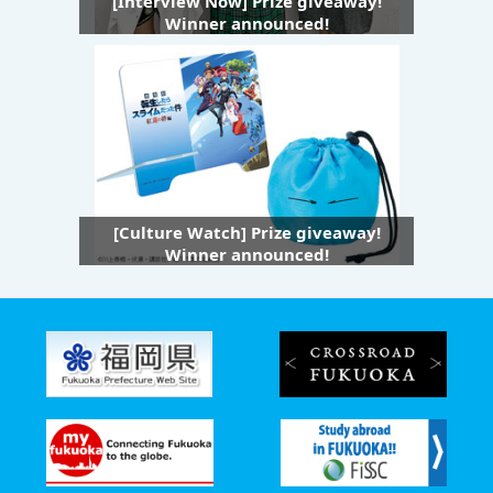
[Interview Now] Prize giveaway!
Winner announced!
[Culture Watch] Prize giveaway!
Winner announced!