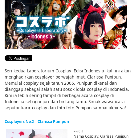
English
ภาษาไทย
tiéng Viêt
Bahasa Indonesia
Seri kedua Laboratorium Cosplay -Edisi Indonesia- kali ini akan
menghadirkan cosplayer berwajah imut, Clarissa Punipun.
Memulai cosplay sejak tahun 2006, Punipun dikenal dan
dianggap sebagai salah satu sosok idola cosplay di Indonesia.
Kini ia lebih sering tampil di berbagai acara cosplay di
Indonesia sebagai juri dan bintang tamu. Simak wawancara
seputar karir cosplay dan foto-foto Punipun sampai akhir ya!
Cosplayers No.2 Clarissa Punipun
■Profil
Nama Cosplay: Clarissa Punipun