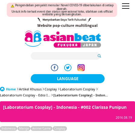
Pengendalian penyakit menular Novel COVID-19 diberlakukan di setiap
daerah.
Untuk info terkait event dan status operasional toko, silahkan cek official
website yang bersangkutan.
LANGUAGE
Home
Artikel Khusus
Cosplay
Laboratorium Cosplay
日本語
Laboratorium Cosplay - Edisi I...
[Laboratorium Cosplay] - Indon...
한국어
[Laboratorium Cosplay] - Indonesia - #002 Clarissa Punipun
簡体中文
2016.08.19
繁體中文
Indonesia
Manga
Anime/Game
Cosplay