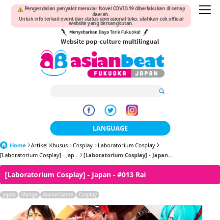
Pengendalian penyakit menular Novel COVID-19 diberlakukan di setiap
daerah.
Untuk info terkait event dan status operasional toko, silahkan cek official
website yang bersangkutan.
LANGUAGE
Home
Artikel Khusus
Cosplay
Laboratorium Cosplay
日本語
[Laboratorium Cosplay] - Jap...
[Laboratorium Cosplay] - Japan...
한국어
[Laboratorium Cosplay] - Japan - #013 Rai
簡体中文
Japan
Manga
Anime/Game
Cosplay
繁體中文