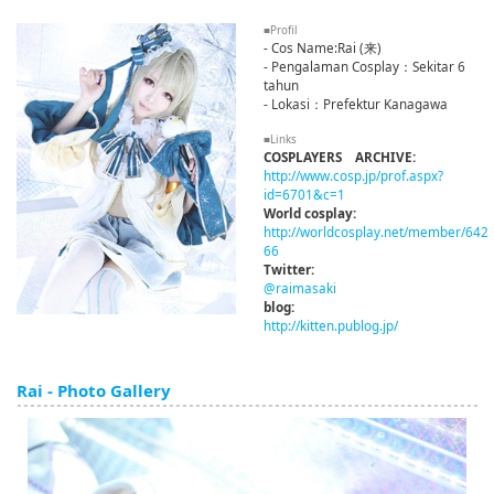
■Profil
- Cos Name:Rai (来)
- Pengalaman Cosplay：Sekitar 6
tahun
- Lokasi：Prefektur Kanagawa
■Links
COSPLAYERS ARCHIVE:
http://www.cosp.jp/prof.aspx?
id=6701&c=1
World cosplay:
http://worldcosplay.net/member/642
66
Twitter:
@raimasaki
blog:
http://kitten.publog.jp/
Rai - Photo Gallery