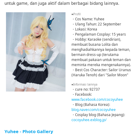
untuk game, dan juga aktif dalam berbagai bidang lainnya.
■Profil
・Cos Name: Yuhee
・Ulang Tahun: 22 September
・Lokasi: Korea
・Pengalaman Cosplay: 15 years
・Hobby: Karaoke (sendirian),
membuat busana Lolita dan
menghadiahkannya kepada teman,
bermain dress-up (terutama
membuat pakaian untuk teman dan
meminta mereka mengenakannya).
・Best Cos Character: Sailor Uranus
(Haruka Tenoh) dari "Sailor Moon"
■Informasi lainnya
・cure no: 92737
・Facebook:
www.facebook.com/cocoyuhee
・Blog (Bahasa Korea):
blog.naver.com/cocoyuhee
・Cosplay blog (Bahasa Jepang):
cocoyuhee.exblog.jp/
Yuhee - Photo Gallery