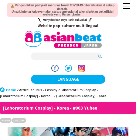
Pengendalian penyakit menular Novel COVID-19 diberlakukan di setiap
daerah.
Untuk info terkait event dan status operasional toko, silahkan cek official
website yang bersangkutan.
LANGUAGE
Home
Artikel Khusus
Cosplay
Laboratorium Cosplay
日本語
[Laboratorium Cosplay] - Korea...
[Laboratorium Cosplay] - Kore...
한국어
[Laboratorium Cosplay] - Korea - #003 Yuhee
簡体中文
Korea
Cosplay
繁體中文