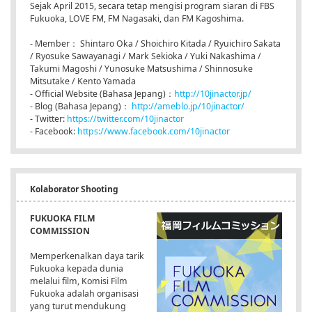
Sejak April 2015, secara tetap mengisi program siaran di FBS
Fukuoka, LOVE FM, FM Nagasaki, dan FM Kagoshima.
- Member： Shintaro Oka / Shoichiro Kitada / Ryuichiro Sakata
/ Ryosuke Sawayanagi / Mark Sekioka / Yuki Nakashima /
Takumi Magoshi / Yunosuke Matsushima / Shinnosuke
Mitsutake / Kento Yamada
- Official Website (Bahasa Jepang)：
http://10jinactor.jp/
- Blog (Bahasa Jepang)：
http://ameblo.jp/10jinactor/
- Twitter:
https://twitter.com/10jinactor
- Facebook:
https://www.facebook.com/10jinactor
Kolaborator Shooting
FUKUOKA FILM
COMMISSION
Memperkenalkan daya tarik
Fukuoka kepada dunia
melalui film, Komisi Film
Fukuoka adalah organisasi
yang turut mendukung