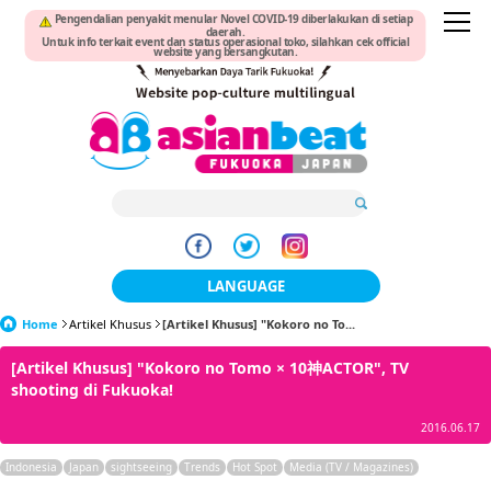
Pengendalian penyakit menular Novel COVID-19 diberlakukan di setiap
daerah.
Untuk info terkait event dan status operasional toko, silahkan cek official
website yang bersangkutan.
LANGUAGE
Home
Artikel Khusus
[Artikel Khusus] "Kokoro no To...
日本語
[Artikel Khusus] "Kokoro no Tomo × 10神ACTOR", TV
한국어
shooting di Fukuoka!
簡体中文
2016.06.17
繁體中文
Indonesia
Japan
sightseeing
Trends
Hot Spot
Media (TV / Magazines)