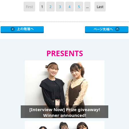
First
1
2
3
4
5
...
Last
PRESENTS
[Interview Now] Prize giveaway!
Winner announced!