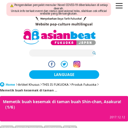
Pengendalian penyakit menular Novel COVID-19 diberlakukan di setiap
daerah.
Untuk info terkait event dan status operasional toko, silahkan cek official
website yang bersangkutan.
LANGUAGE
Home
Artikel Khusus
THIS IS FUKUOKA
日本語
Produk Fukuoka
Memetik buah kesemak di taman ...
한국어
Memetik buah kesemak di taman buah Shin-chan, Asakura!
（1/6）
簡体中文
2017.12.12
繁體中文
Fukuoka
mencoba langsung
sightseeing
Hot Spot