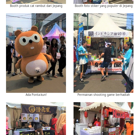
Booth produk cat rambut dari Jepang
Booth foto stiker yang populer di Jepang
Ada Ponta-kun!
Permainan shooting game berhadiah