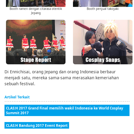
Booth ramen dengan citarasa otentik
Booth penjual takoyaki
Jepang
Di Ennichisai, orang Jepang dan orang Indonesia berbaur
menjadi satu, mereka sama-sama merasakan kemeriahan
sebuah festival.
Artikel Terkait
CLAS:H 2017 Grand Final memilih wakil Indonesia ke World Cosplay
Summit 2017
CLAS:H Bandung 2017 Event Report