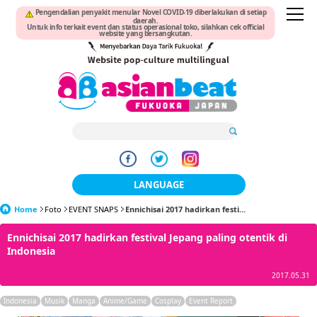
Pengendalian penyakit menular Novel COVID-19 diberlakukan di setiap
daerah.
Untuk info terkait event dan status operasional toko, silahkan cek official
website yang bersangkutan.
LANGUAGE
Home
Foto
EVENT SNAPS
Ennichisai 2017 hadirkan festi...
日本語
Ennichisai 2017 hadirkan festival Jepang paling otentik di
한국어
Indonesia
簡体中文
2017.05.31
繁體中文
Indonesia
Musik
Manga
Anime/Game
Cosplay
Event Report