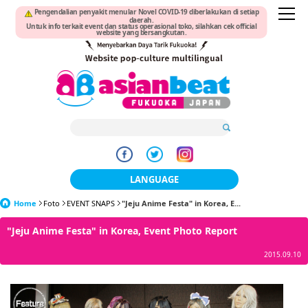
Pengendalian penyakit menular Novel COVID-19 diberlakukan di setiap
daerah.
Untuk info terkait event dan status operasional toko, silahkan cek official
website yang bersangkutan.
LANGUAGE
Home
Foto
EVENT SNAPS
"Jeju Anime Festa" in Korea, E...
日本語
"Jeju Anime Festa" in Korea, Event Photo Report
한국어
2015.09.10
簡体中文
繁體中文