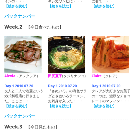
インの・・・
キシ丈ワンピに・・・
に着て・・・
【続きを読む】
【続きを読む】
【続きを読む】
バックナンバー
Week.2
【今日食べたもの】
Alexia
（アレクシア）
田尻夏子
(タジリナツコ)
Claire
（クレア）
Day.1 2010.07.20
Day.1 2010.07.20
Day.1 2010.07.20
友人と二人で港麗という
『さぬいろ』の海色サラ
クレアが大好きなお菓子
港式料理店に行きまし
ダとさぬいろラーメン。
の一つは、濃厚なチョコ
た。ここは・・・
お刺身が入った・・・
レートのマフィン・・・
【続きを読む】
【続きを読む】
【続きを読む】
バックナンバー
Week.3
【今日見たもの】