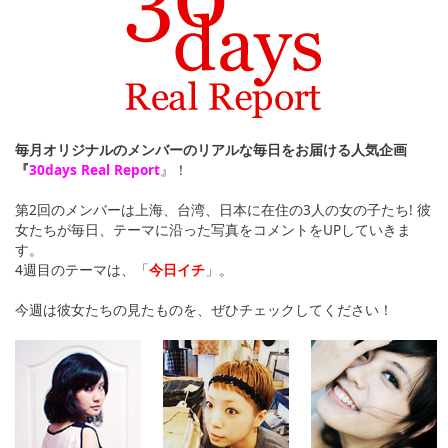
English
ภาษาไทย
tiéng Viêt
Bahasa Indonesia
毎月オリジナルのメンバーのリアルな毎日をお届ける人気企画
『
30days Real Report
』！
第2回のメンバーは上海、台湾、日本に在住の3人の女の子たち! 彼
女たちが毎日、テーマに沿った写真をコメントをUPしていきま
す。
4週目のテーマは、「
今日イチ
」。
今週は彼女たちの見たものを、ぜひチェックしてください！