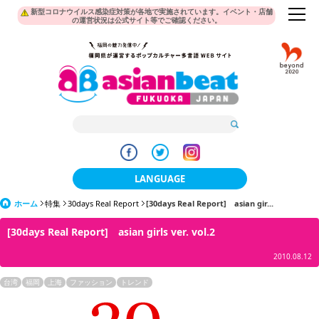
新型コロナウイルス感染症対策が各地で実施されています。イベント・店舗
の運営状況は公式サイト等でご確認ください。
LANGUAGE
ホーム
特集
30days Real Report
日本語
[30days Real Report] asian gir...
[30days Real Report] asian girls ver. vol.2
한국어
2010.08.12
簡体中文
台湾
福岡
上海
ファッション
トレンド
繁體中文