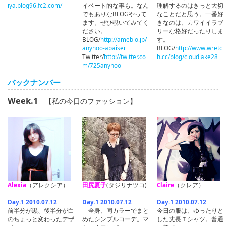
iya.blog96.fc2.com/
イベート的な事も。なん
理解するのはきっと大切
でもありなBLOGやって
なことだと思う。一番好
ます。ぜひ覗いてみてく
きなのは、カワイイラブ
ださい。
リーな格好だったりしま
BLOG/
http://ameblo.jp/
す。
anyhoo-apaiser
BLOG/
http://www.wretc
Twitter/
http://twitter.co
h.cc/blog/cloudlake28
m/725anyhoo
バックナンバー
Week.1
【私の今日のファッション】
Alexia
（アレクシア）
田尻夏子
(タジリナツコ)
Claire
（クレア）
Day.1 2010.07.12
Day.1 2010.07.12
Day.1 2010.07.12
前半分が黒、後半分が白
「全身、同カラーでまと
今日の服は、ゆったりと
のちょっと変わったデザ
めたシンプルコーデ。マ
した丈長Ｔシャツ。普通