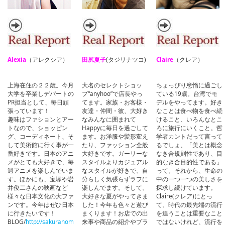
Alexia
（アレクシア）
田尻夏子
(タジリナツコ)
Claire
（クレア）
上海在住の２２歳。今月
大名のセレクトショッ
ちょっぴり怠惰に過ごし
大学を卒業しデパートの
プ“anyhoo”で店長やっ
ている19歳。台湾でモ
PR担当として、毎日頑
てます。家族・お客様・
デルをやってます。好き
張っています！
友達・仲間・彼、大好き
なことは食べ物を食べ続
趣味はファションとアー
なみんなに囲まれて
けること、いろんなとこ
トなので、ショッピン
Happyに毎日を過ごして
ろに旅行にいくこと。哲
グ、コーディネート、そ
ます。お洋服や髪形変え
学者カントだって言って
して美術館に行く事が一
たり、ファッション全般
るでしょ、「美とは概念
番好きです。日本のアニ
大好きです。ガーリーな
なき合規則性であり、目
メがとても大好きで、毎
スタイルよりカジュアル
的なき合目的性である」
週アニメを楽しんでいま
なスタイルが好きで、自
って。それから、生命の
す。ほかにも、宝塚や岩
分らしく気張らずラフに
中の一つ一つの美しさを
井俊二さんの映画など
楽しんでます。そして、
探求し続けています。
様々な日本文化の大ファ
大好きな夏がやってきま
Claire(クレア)にとっ
ンです。今年はぜひ日本
した！今年も色々と遊び
て、時代の最先端の流行
に行きたいです！
まくります！お店での出
を追うことは重要なこと
BLOG/
http://sakuranom
来事や商品の紹介やプラ
ではないけれど、流行を