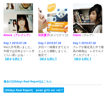
Alexia（アレクシア）
田尻夏子
(タジリナツコ)
Claire
（クレア）
Day.1 2010.07.28
Day.1 2010.07.28
Day.1 2010.07.28
Vivi八月号買いました。
夕日ー！綺麗すぎてえり
クレアが最近見た中で最
中国では日本より一ヶ月
とふたり感動しまくり。
高の映画は、レオナルド
ぐらい遅いよね・・・
無言で・・・
ディカプリオ・・・
【続きを読む】
【続きを読む】
【続きを読む】
過去の[30days Real Report]はこちら
[30days Real Report] asian girls ver. vol.1