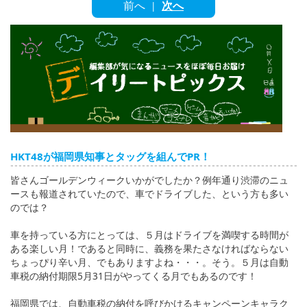
English
前へ
次へ
|
ภาษาไทย
tiéng Viêt
Bahasa Indonesia
HKT48が福岡県知事とタッグを組んでPR！
皆さんゴールデンウィークいかがでしたか？例年通り渋滞のニュ
ースも報道されていたので、車でドライブした、という方も多い
のでは？
車を持っている方にとっては、５月はドライブを満喫する時間が
ある楽しい月！であると同時に、義務を果たさなければならない
ちょっぴり辛い月、でもありますよね・・・。そう。５月は自動
車税の納付期限5月31日がやってくる月でもあるのです！
福岡県では、自動車税の納付を呼びかけるキャンペーンキャラク