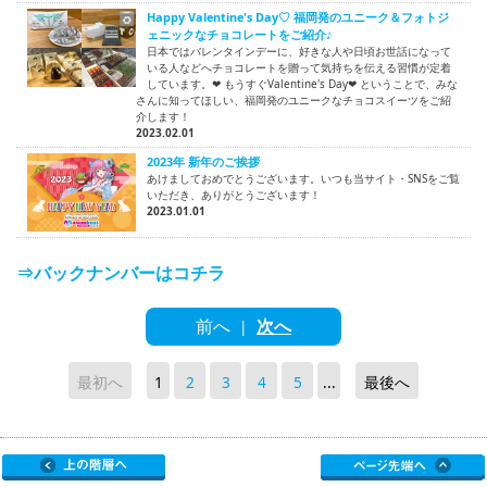
Happy Valentine's Day♡ 福岡発のユニーク＆フォトジ
ェニックなチョコレートをご紹介♪
日本ではバレンタインデーに、好きな人や日頃お世話になって
いる人などへチョコレートを贈って気持ちを伝える習慣が定着
しています。❤ もうすぐValentine's Day❤ ということで、みな
さんに知ってほしい、福岡発のユニークなチョコスイーツをご紹
介します！
2023.02.01
2023年 新年のご挨拶
あけましておめでとうございます。いつも当サイト・SNSをご覧
いただき、ありがとうございます！
2023.01.01
⇒バックナンバーはコチラ
前へ
次へ
|
最初へ
1
2
3
4
5
...
最後へ