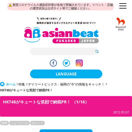
新型コロナウイルス感染症対策が各地で実施されています。イベント・店舗
の運営状況は公式サイト等でご確認ください。
LANGUAGE
ホーム
特集
デイリートピックス - 福岡の"今"の情報をキャッチ！
日本語
HKT48がキュートな笑顔で納税PR！
한국어
HKT48がキュートな笑顔で納税PR！ （1/16）
簡体中文
2012.05.07
繁體中文
福岡
ミュージック
タレント