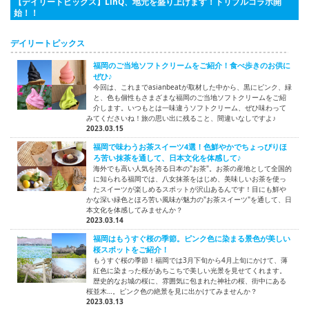
【デイリートピックス】LinQ、地元を盛り上げます！トリプルコラボ開
始！！
デイリートピックス
福岡のご当地ソフトクリームをご紹介！食べ歩きのお供に
ぜひ♪
今回は、これまでasianbeatが取材した中から、黒にピンク、緑
と、色も個性もさまざまな福岡のご当地ソフトクリームをご紹
介します。いつもとは一味違うソフトクリーム、ぜひ味わって
みてくださいね！旅の思い出に残ること、間違いなしですよ♪
2023.03.15
福岡で味わうお茶スイーツ4選！色鮮やかでちょっぴりほ
ろ苦い抹茶を通して、日本文化を体感して♪
海外でも高い人気を誇る日本の"お茶"。お茶の産地として全国的
に知られる福岡では、八女抹茶をはじめ、美味しいお茶を使っ
たスイーツが楽しめるスポットが沢山あるんです！目にも鮮や
かな深い緑色とほろ苦い風味が魅力の"お茶スイーツ"を通して、日
本文化を体感してみませんか？
2023.03.14
福岡はもうすぐ桜の季節。ピンク色に染まる景色が美しい
桜スポットをご紹介！
もうすぐ桜の季節！福岡では3月下旬から4月上旬にかけて、薄
紅色に染まった桜があちこちで美しい光景を見せてくれます。
歴史的なお城の桜に、雰囲気に包まれた神社の桜、街中にある
桜並木…。ピンク色の絶景を見に出かけてみませんか？
2023.03.13