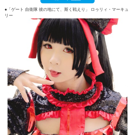
English
●「ゲート 自衛隊 彼の地にて、斯く戦えり」 ロゥリィ・マーキュ
ภาษาไทย
リー
tiéng Viêt
Bahasa Indonesia