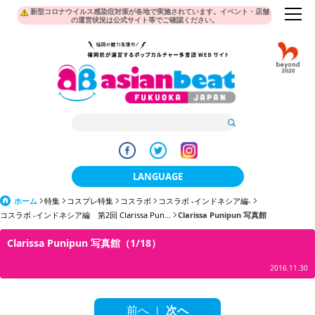
新型コロナウイルス感染症対策が各地で実施されています。イベント・店舗
の運営状況は公式サイト等でご確認ください。
LANGUAGE
ホーム
特集
コスプレ特集
コスラボ
日本語
コスラボ -インドネシア編-
コスラボ -インドネシア編 第2回 Clarissa Pun...
Clarissa Punipun 写真館
한국어
Clarissa Punipun 写真館（1/18）
簡体中文
2016.11.30
繁體中文
前へ
次へ
|