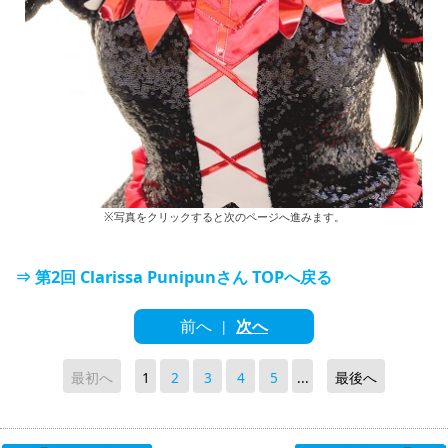
※写真をクリックすると次のページへ進みます。
⇒ 第2回 Clarissa Punipunさん TOPへ戻る
前へ
次へ
|
最初へ
1
2
3
4
5
...
最後へ