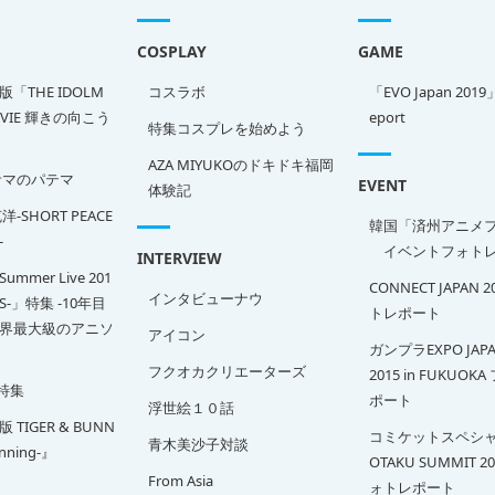
COSPLAY
GAME
「THE IDOLM
コスラボ
「EVO Japan 2019
OVIE 輝きの向こう
eport
特集コスプレを始めよう
AZA MIYUKOのドキドキ福岡
サマのパテマ
EVENT
体験記
-SHORT PEACE
韓国「済州アニメ
-
イベントフォトレ
INTERVIEW
Summer Live 201
CONNECT JAPAN 
インタビューナウ
SS-」特集 -10年目
トレポート
界最大級のアニソ
アイコン
ガンプラEXPO JAPA
フクオカクリエーターズ
2015 in FUKUOK
特集
ポート
浮世絵１０話
TIGER & BUNN
コミケットスペシャ
青木美沙子対談
inning-』
OTAKU SUMMIT 2
From Asia
ォトレポート