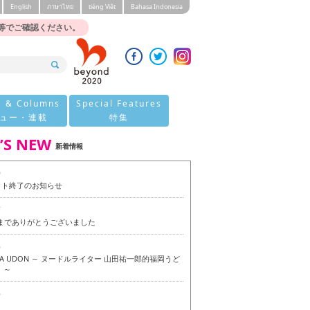
English
ภาษาไทย
tiéng Viêt
Bahasa Indonesia
等でご確認ください。
s & Columns
Special Features
ュー・連載
特集
’S NEW
新着情報
0
イト終了のお知らせ
7
今までありがとうございました
6
OKA UDON ～ ヌードルライター 山田祐一郎的福岡うど
 ～
6