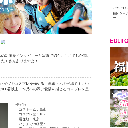
2023.03.1
福岡ラーメン
〜
2023.03.1
福龍軒
EDITO
2023.03.0
ヴィーガン
ちの活躍をインタビューと写真で紹介。ここでしか聞け
2023.03.0
どたくさんありますよ！
磯ぎよから
食ツアー 
2023.03.0
リトルス
ムハイヴのコスプレを極める、黒蜜さんの登場です。い
試食ツアー
100着以上！作品への深い愛情を感じるコスプレを是
2023.02.2
東筑軒 折
■Profile
・コスネーム：黒蜜
・コスプレ歴：10年
・居住地：東京
・いままでの経歴：