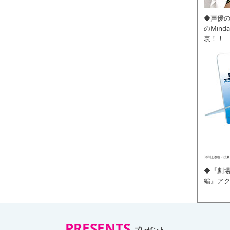
◆声優
のMin
表！！
◆『劇場
編』ア
PRESENTS
プレゼント