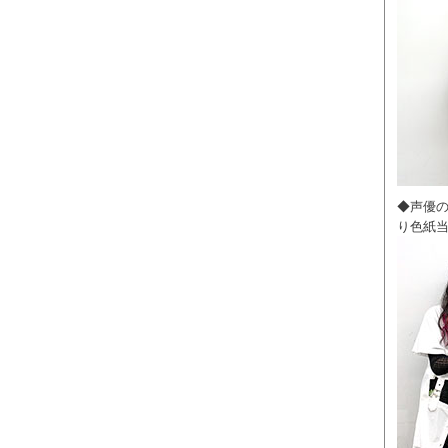
◆声優
り色紙