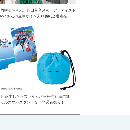
の岡咲美保さん、熊田茜音さん、アーティスト
daRynさんの直筆サイン入り色紙当選者発
版 転生したらスライムだった件 紅蓮の絆
クリルスマホスタンドなど当選者発表！