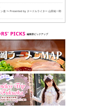
6
道 〜 Presented by ヌードルライター 山田祐一郎
6
RS' PICKS
編集部ピックアップ
7
・ベジタリアンメニュー試食ツアー in 福岡市
7
ず 博多本店 〜 ヴィーガン・ベジタリアンメニュー試
in 福岡市！〜
2
タンド大名店 〜 ヴィーガン・ベジタリアンメニュー
 in 福岡市！〜
8
尾本社うどん店