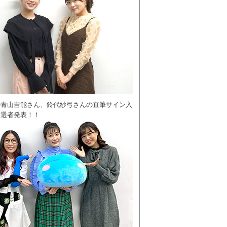
の青山吉能さん、鈴代紗弓さんの直筆サイン入
当選者発表！！