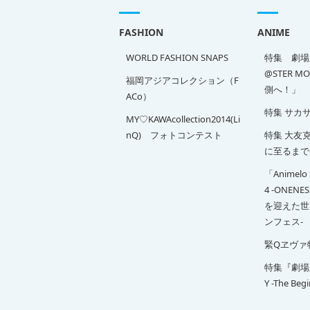
FASHION
ANIME
WORLD FASHION SNAPS
特集 劇場版
@STER M
福岡アジアコレクション（F
側へ！」
ACo）
特集 サカ
MY♡KAWAcollection2014(Li
nQ) フォトコンテスト
特集 大友克洋
に至るまで
「Animelo 
4 -ONENE
を迎えた世
ンフェス-
緊Qヱヴァ
特集『劇場版 
Y -The Beg