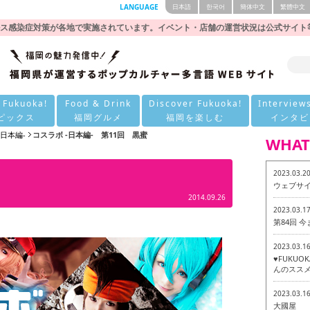
LANGUAGE
日本語
한국어
簡体中文
繁體中文
ス感染症対策が各地で実施されています。イベント・店舗の運営状況は公式サイト
 Fukuoka!
Food & Drink
Discover Fukuoka!
Interview
ピックス
福岡グルメ
福岡を楽しむ
インタビ
-日本編-
コスラボ -日本編- 第11回 黒蜜
WHAT
2023.03.2
ウェブサ
2014.09.26
2023.03.1
第84回 
2023.03.1
♥FUKU
んのススメ
2023.03.1
大國屋