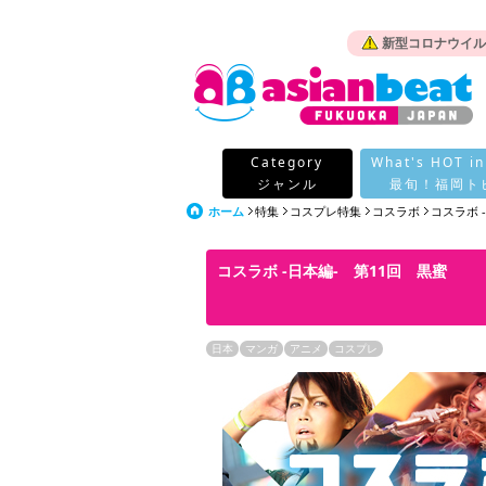
新型コロナウイル
Category
What's HOT in
ジャンル
最旬！福岡ト
ホーム
特集
コスプレ特集
コスラボ
コスラボ 
コスラボ -日本編- 第11回 黒蜜
日本
マンガ
アニメ
コスプレ