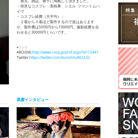
過去、雑誌、冊子に掲載して頂きました。
・得意なコスプレ：黒執事 シエル･ファントムハ
イヴ
・コスプレ経費（月平均）：
２着から５着ほど製作するので波はあります
が、製作費は5000円から10000円、撮影経費を合
わせると30000円くらいです。
■リンク
ARCHIVE:
http://www.cosp.jp/prof.aspx?id=72447
Twitter:
https://twitter.com/kuromitu963232
黒蜜インタビュー