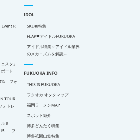
IDOL
」Event R
SKE48特集
FLAP❤アイドルFUKUOKA
アイドル特集～アイドル業界
のメカニズムを解読～
フェスタ」
ポート
FUKUOKA INFO
2015 フォ
THIS IS FUKUOKA
フクオカ オタクマップ
N TOUR
福岡ラーメンMAP
A フォトレ
スポット紹介
ル６ –
博多どんたく特集
015 – フ
博多祇園山笠特集