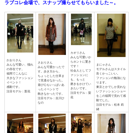
ラブコレ会場で、スナップ撮らせてもらいました～。
カオリさん
みんな可愛いか
かおりさん
らホントに驚き
さおりさん
みんな可愛い、憧れ
まにゃさん
です！
みんな可愛かったで
の存在です。
モデルさんはスタイル
社会人としてフ
す。歩き方から、
福岡でこんなに
良くかっこいい。
ァッションに
ちょっとした仕草ま
大きなファッション
ファションの勉強にな
も、もっと
で見逃せなかった。
イベント！
ります。
磨きをかけてい
遊び心もいっぱいあ
感動です。
東京とかでしか見れな
きたいです。
ったイベントで
注目モデル：梨花
いファッションショー
注目モデル：梨
飽きなかったです。
をこの福岡で見れて感
花
注目モデル：吉川ひ
動でした。
なの
注目モデル：松本 莉
緖