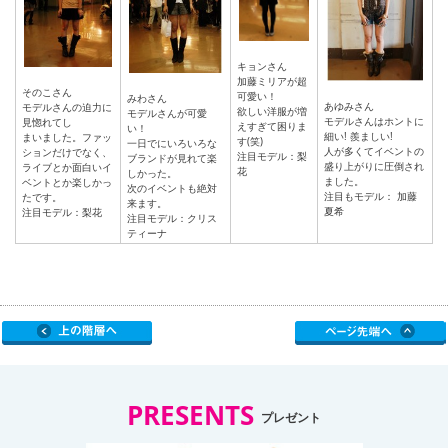
キョンさん
加藤ミリアが超
そのこさん
可愛い！
みわさん
あゆみさん
モデルさんの迫力に
欲しい洋服が増
モデルさんが可愛
モデルさんはホントに
見惚れてし
えすぎて困りま
い！
細い! 羨ましい!
まいました。ファッ
す(笑)
一日でにいろいろな
人が多くてイベントの
ションだけでなく、
注目モデル：梨
ブランドが見れて楽
盛り上がりに圧倒され
ライブとか面白いイ
花
しかった。
ました。
ベントとか楽しかっ
次のイベントも絶対
注目もモデル： 加藤
たです。
来ます。
夏希
注目モデル：梨花
注目モデル：クリス
ティーナ
PRESENTS
プレゼント