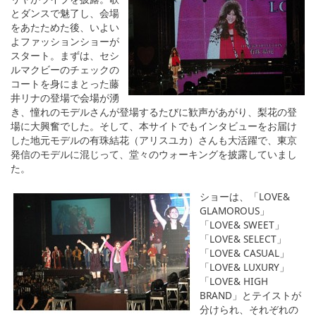
とダンスで魅了し、会場
をあたためた後、いよい
よファッションショーが
スタート。まずは、セシ
ルマクビーのチェックの
コートを身にまとった藤
井リナの登場で会場が湧
き、憧れのモデルさんが登場するたびに歓声があがり、梨花の登
場に大興奮でした。そして、本サイトでもインタビューをお届け
した地元モデルの有珠結花（アリスユカ）さんも大活躍で、東京
発信のモデルに混じって、堂々のウォーキングを披露していまし
た。
ショーは、「LOVE&
GLAMOROUS」
「LOVE& SWEET」
「LOVE& SELECT」
「LOVE& CASUAL」
「LOVE& LUXURY」
「LOVE& HIGH
BRAND」とテイストが
分けられ、それぞれの