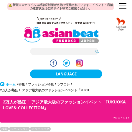
新型コロナウイルス感染症対策が各地で実施されています。イベント・店舗
の運営状況は公式サイト等でご確認ください。
LANGUAGE
ホーム
特集
ファッション特集
ラブコレ
日本語
2万人が熱狂！ アジア最大級のファッションイベント「FUKU...
한국어
2万人が熱狂！ アジア最大級のファッションイベント「FUKUOKA
LOVE& COLLECTION」
簡体中文
2008.10.17
繁體中文
福岡
ファッション
ミュージック