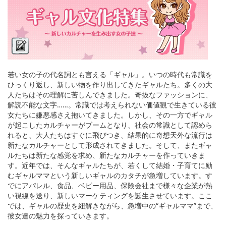
English
ภาษาไทย
tiéng Viêt
Bahasa Indonesia
若い女の子の代名詞とも言える「ギャル」。いつの時代も常識を
ひっくり返し、新しい物を作り出してきたギャルたち。多くの大
人たちはその理解に苦しんできました。奇抜なファッションに、
解読不能な文字……。常識では考えられない価値観で生きている彼
女たちに嫌悪感さえ抱いてきました。しかし、その一方でギャル
が起こしたカルチャーがブームとなり、社会の常識として認めら
れると、大人たちはすぐに飛びつき、結果的に奇想天外な流行は
新たなカルチャーとして形成されてきました。そして、またギャ
ルたちは新たな感覚を求め、新たなカルチャーを作っていきま
す。近年では、そんなギャルたちが、若くして結婚・子育てに励
むギャルママという新しいギャルのカタチが急増しています。す
でにアパレル、食品、ベビー用品、保険会社まで様々な企業が熱
い視線を送り、新しいマーケティングを誕生させています。ここ
では、ギャルの歴史を紐解きながら、急増中の“ギャルママ”まで、
彼女達の魅力を探っていきます。