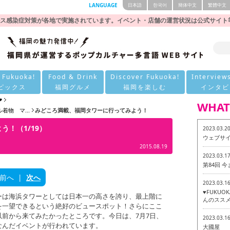
LANGUAGE
日本語
한국어
簡体中文
繁體中文
ス感染症対策が各地で実施されています。イベント・店舗の運営状況は公式サイト
 Fukuoka!
Food & Drink
Discover Fukuoka!
Interview
ピックス
福岡グルメ
福岡を楽しむ
インタビ
❤
WHAT
物 マ...
みどころ満載、福岡タワーに行ってみよう！
！（1/19）
2023.03.2
ウェブサ
2015.08.19
2023.03.1
第84回 
前へ
|
次へ
2023.03.1
♥FUKU
ーは海浜タワーとしては日本一の高さを誇り、最上階に
んのススメ
を一望できるという絶好のビュースポット！さらにここ
前から来てみたかったところです。今日は、7月7日、
2023.03.1
なんだイベントが行われています。
大國屋