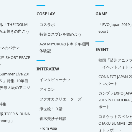
COSPLAY
GAME
「THE IDOLM
コスラボ
「EVO Japan 2019
OVIE 輝きの向こう
eport
特集コスプレを始めよう
AZA MIYUKOのドキドキ福岡
サマのパテマ
EVENT
体験記
-SHORT PEACE
韓国「済州アニメ
-
イベントフォトレ
INTERVIEW
Summer Live 201
CONNECT JAPAN 
インタビューナウ
SS-」特集 -10年目
トレポート
界最大級のアニソ
アイコン
ガンプラEXPO JAPA
フクオカクリエーターズ
2015 in FUKUOK
特集
ポート
浮世絵１０話
TIGER & BUNN
コミケットスペシャ
青木美沙子対談
inning-』
OTAKU SUMMIT 2
From Asia
ォトレポート