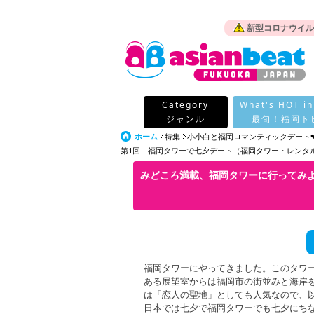
新型コロナウイル
Category
What's HOT in
ジャンル
最旬！福岡ト
ホーム
特集
小小白と福岡ロマンティックデート
第1回 福岡タワーで七夕デート（福岡タワー・レンタル着
みどころ満載、福岡タワーに行ってみよう
福岡タワーにやってきました。このタワ
ある展望室からは福岡市の街並みと海岸
は「恋人の聖地」としても人気なので、以
日本では七夕で福岡タワーでも七夕にち