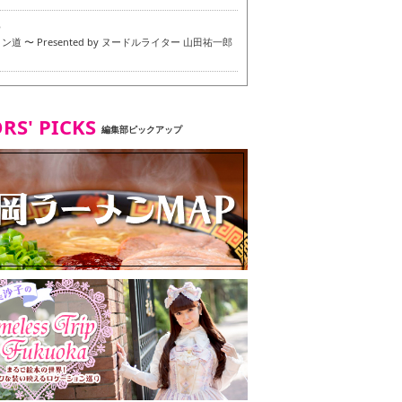
6
道 〜 Presented by ヌードルライター 山田祐一郎
6
RS' PICKS
編集部ピックアップ
7
・ベジタリアンメニュー試食ツアー in 福岡市
7
ず 博多本店 〜 ヴィーガン・ベジタリアンメニュー試
in 福岡市！〜
2
タンド大名店 〜 ヴィーガン・ベジタリアンメニュー
 in 福岡市！〜
8
尾本社うどん店