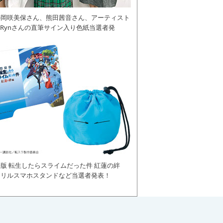
の岡咲美保さん、熊田茜音さん、アーティスト
daRynさんの直筆サイン入り色紙当選者発
版 転生したらスライムだった件 紅蓮の絆
クリルスマホスタンドなど当選者発表！