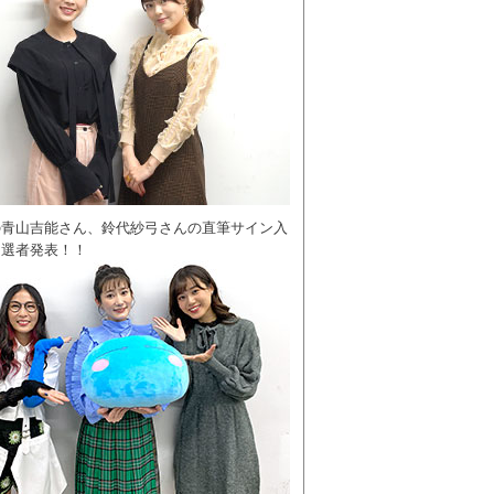
の青山吉能さん、鈴代紗弓さんの直筆サイン入
当選者発表！！