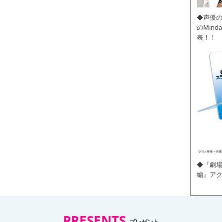
◆声優
のMin
表！！
◆『劇場
編』ア
PRESENTS
プレゼント