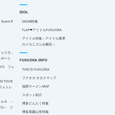
IDOL
」Event R
SKE48特集
FLAP❤アイドルFUKUOKA
アイドル特集～アイドル業界
のメカニズムを解読～
フェスタ」
ポート
FUKUOKA INFO
2015 フォ
THIS IS FUKUOKA
フクオカ オタクマップ
N TOUR
福岡ラーメンMAP
A フォトレ
スポット紹介
ル６ –
博多どんたく特集
015 – フ
博多祇園山笠特集