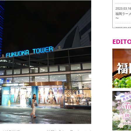
2023.03.1
福岡ラーメン
〜
2023.03.1
福龍軒
EDITO
2023.03.0
ヴィーガン
2023.03.0
磯ぎよから
食ツアー 
2023.03.0
リトルス
試食ツアー
2023.02.2
東筑軒 折