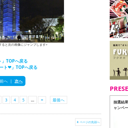
すると次の画像にジャンプします>
」TOPへ戻る
ート❤」TOPへ戻る
前へ
|
次へ
PRES
3
4
5
...
最後へ
抽選結
ャンペ
ページの先頭へ