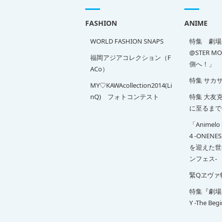
FASHION
ANIME
WORLD FASHION SNAPS
特集 劇場版
@STER M
福岡アジアコレクション（F
側へ！」
ACo）
特集 サカ
MY♡KAWAcollection2014(Li
nQ) フォトコンテスト
特集 大友克洋
に至るまで
「Animelo 
4 -ONENE
を迎えた世
ンフェス-
緊Qヱヴァ
特集『劇場版 
Y -The Beg