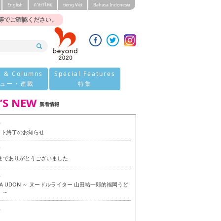
English
ภาษาไทย
tiéng Viêt
Bahasa Indonesia
等でご確認ください。
s & Columns
Special Features
ュー・連載
特集
’S NEW
新着情報
0
イト終了のお知らせ
7
今までありがとうございました
6
OKA UDON ～ ヌードルライター 山田祐一郎的福岡うど
 ～
6