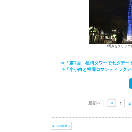
<写真をクリック
⇒「第1回 福岡タワーで七夕デート
⇒「小小白と福岡ロマンティックデ
最初へ
1
2
上の階層へ