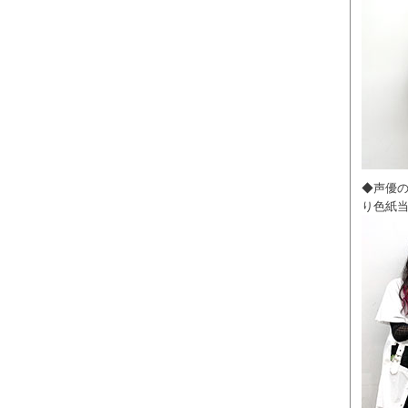
◆声優
り色紙