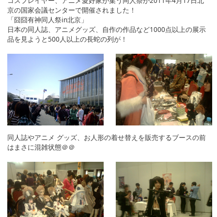
コスプレイヤー、アニメ愛好家が集う同人祭が2011年4月17日北
English
京の国家会議センターで開催されました！
「囧囧有神同人祭in北京」
ภาษาไทย
日本の同人誌、アニメグッズ、自作の作品など1000点以上の展示
品を見ようと500人以上の長蛇の列が！
tiéng Viêt
Bahasa Indonesia
同人誌やアニメ グッズ、お人形の着せ替えを販売するブースの前
はまさに混雑状態＠＠