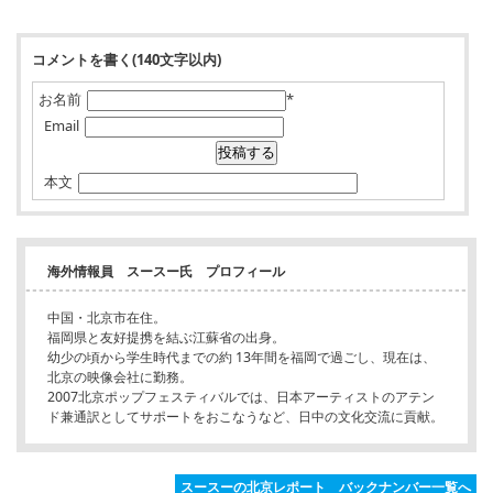
コメントを書く(140文字以内)
お名前
*
Email
本文
海外情報員 スースー氏 プロフィール
中国・北京市在住。
福岡県と友好提携を結ぶ江蘇省の出身。
幼少の頃から学生時代までの約 13年間を福岡で過ごし、現在は、
北京の映像会社に勤務。
2007北京ポップフェスティバルでは、日本アーティストのアテン
ド兼通訳としてサポートをおこなうなど、日中の文化交流に貢献。
スースーの北京レポート バックナンバー一覧へ