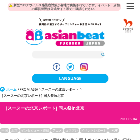
新型コロナウイルス感染症対策が各地で実施されています。イベント・店舗
の運営状況は公式サイト等でご確認ください。
LANGUAGE
ホーム
FROM ASIA
スースーの北京レポート
日本語
［スースーの北京レポート] 同人祭in北京
한국어
［スースーの北京レポート] 同人祭in北京
簡体中文
2011.05.04
繁體中文
中国
北京
インタビュー・連載
アニメ
コスプレ
イベントレポート
J-POP