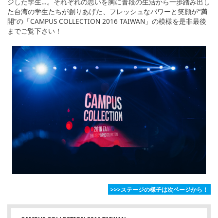
ジした学生…。それぞれの思いを胸に普段の生活から一歩踏み出し
た台湾の学生たちが創りあげた、フレッシュなパワーと笑顔が“満
開”の「CAMPUS COLLECTION 2016 TAIWAN」の模様を是非最後
までご覧下さい！
>>>ステージの様子は次ページから！