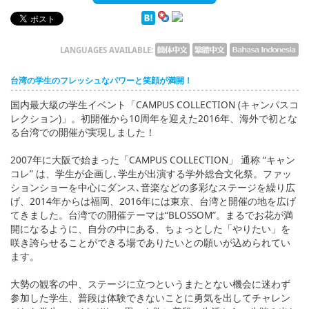
English
ภาษาไทย
LANGUAGES AVAILABLE:
tiéng Viêt
台湾の学生のフレッシュなパワーと笑顔が満開！
Bahasa Indonesia
国内最大級の学生イベント「CAMPUS COLLECTION (キャンパスコ
レクション)」。初開催から10周年を迎えた2016年、海外で初とな
る台湾での開催が実現しました！
2007年に大阪で始まった「CAMPUS COLLECTION」 通称 “キャン
コレ” は、学生が企画し､学生が出演する学外総合文化祭。ファッ
ションショーを中心にダンス､音楽などの多彩なステージを繰り広
げ、2014年からは福岡、2016年には東京、台湾と開催の地を広げ
てきました。台湾での開催テーマは“BLOSSOM”。まるでお花が満
開になるように、自分の中にある、ちょっとした「やりたい」を
咲き誇らせることができる場でありたいとの願いが込められてい
ます。
大勢の観客の中、ステージに立つというまたとない機会に迷わず
参加した学生、普段は体験できないことに勇気を出してチャレン