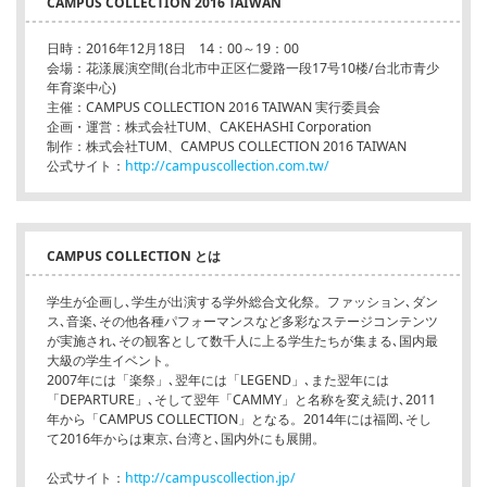
CAMPUS COLLECTION 2016 TAIWAN
日時：2016年12月18日 14：00～19：00
会場：花漾展演空間(台北市中正区仁愛路一段17号10楼/台北市青少
年育楽中心)
主催：CAMPUS COLLECTION 2016 TAIWAN 実行委員会
企画・運営：株式会社TUM、CAKEHASHI Corporation
制作：株式会社TUM、CAMPUS COLLECTION 2016 TAIWAN
公式サイト：
http://campuscollection.com.tw/
CAMPUS COLLECTION とは
学生が企画し､学生が出演する学外総合文化祭。ファッション､ダン
ス､音楽､その他各種パフォーマンスなど多彩なステージコンテンツ
が実施され､その観客として数千人に上る学生たちが集まる､国内最
大級の学生イベント。
2007年には「楽祭」､翌年には「LEGEND」､また翌年には
「DEPARTURE」､そして翌年「CAMMY」と名称を変え続け､2011
年から「CAMPUS COLLECTION」となる。2014年には福岡､そし
て2016年からは東京､台湾と､国内外にも展開。
公式サイト：
http://campuscollection.jp/