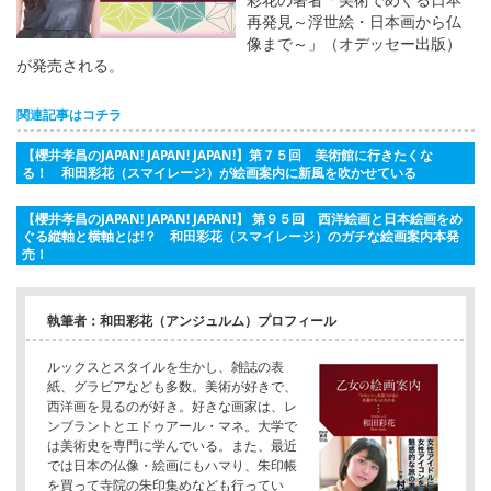
再発見～浮世絵・日本画から仏
像まで～」（オデッセー出版）
が発売される。
関連記事はコチラ
【櫻井孝昌のJAPAN! JAPAN! JAPAN!】第７５回 美術館に行きたくな
る！ 和田彩花（スマイレージ）が絵画案内に新風を吹かせている
【櫻井孝昌のJAPAN! JAPAN! JAPAN!】 第９５回 西洋絵画と日本絵画をめ
ぐる縦軸と横軸とは!？ 和田彩花（スマイレージ）のガチな絵画案内本発
売！
執筆者：和田彩花（アンジュルム）プロフィール
ルックスとスタイルを生かし、雑誌の表
紙、グラビアなども多数。美術が好きで、
西洋画を見るのが好き。好きな画家は、レ
ンブラントとエドゥアール・マネ。大学で
は美術史を専門に学んでいる。また、最近
では日本の仏像・絵画にもハマり、朱印帳
を買って寺院の朱印集めなども行ってい