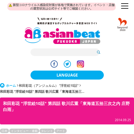
新型コロナウイルス感染症対策が各地で実施されています。イベント・店舗
の運営状況は公式サイト等でご確認ください。
LANGUAGE
ホーム
和田彩花（アンジュルム） "浮世絵10話"
日本語
和田彩花 "浮世絵10話" 第四話 歌川広重「東海道五拾三...
한국어
和田彩花 "浮世絵10話" 第四話 歌川広重「東海道五拾三次之内 庄野
白雨」
簡体中文
2014.09.25
繁體中文
日本
インタビュー・連載
タレント
アート