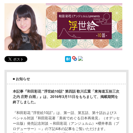
English
ภาษาไทย
tiéng Viêt
Bahasa Indonesia
■ お知らせ
本記事『和田彩花 "浮世絵10話" 第四話 歌川広重「東海道五拾三次
之内 庄野 白雨」』は、2016年3月11日をもちまして、掲載期間を
終了しました。
『和田彩花 "浮世絵10話"』は、第一話、第五話、第十話およびス
ペシャル対談『和田彩花著「美術でめぐる日本再発見」（オデッセ
ー出版）発売記念対談 ～和田彩花（アンジュルム）×櫻井孝昌（プ
ロデューサー）～』の下記4本の記事をご覧いただけます。