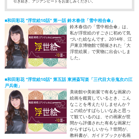
引き続き、アジアンビートをお楽しみください。
■和田彩花 "浮世絵10話" 第一話 鈴木春信「雪中相合傘」
鈴木春信の「雪中相合傘」は、
私が浮世絵のすごさに初めて気
づいた絵なんです。2014年、江
戸東京博物館で開催された「大
浮世絵展」で実物に出会いしま
した。
■和田彩花 "浮世絵10話" 第五話 東洲斎写楽「三代目大谷鬼次の江
戸兵衛」
美術館や美術展で有名な画家の
絵画を鑑賞しているとき、こん
なことを考えたりしませんか？
この絵がすばらしいなあと思っ
て観ているのは、その画家が世
間から評価された有名な画家だ
からすばらしいから？世間が、
教科書が、ガイドブックが名画