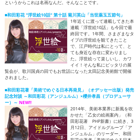
というからこれは名画なんだ。そんなことです。
■和田彩花 "浮世絵10話" 第十話 菊川英山「当世薬玉五節句」
1年近くに渡って連載してきた本
連載「浮世絵10話」も今回で最
終回です。1年間、さまざまなタ
イプの浮世絵を観てきたこと
で、江戸時代は私にとって、と
ても身近な存在に変わりまし
た。浮世絵って楽しいし、カワ
イイ！そんな私にピッタリの展
覧会が、歌川国貞の回でもお世話になった太田記念美術館で開催
されました。
■和田彩花著「美術でめぐる日本再発見」（オデッセー出版）発売
記念対談 ～和田彩花（アンジュルム）×櫻井孝昌（プロデューサ
ー）～
NEW!!
2014年、美術本業界に新風を吹
かせた「乙女の絵画案内」（和
田彩花著 PHP新書）に続き、3
月12日、アイドルグループ「ア
ンジュルム」のリーダー、和田
彩花の著者「美術でめぐる日本