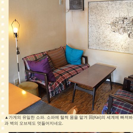
▲가게의 유일한 소파. 소파에 털썩 몸을 맡겨 回(Kai)의 세계에 빠져
과 벽의 오브제도 멋들어지네요.