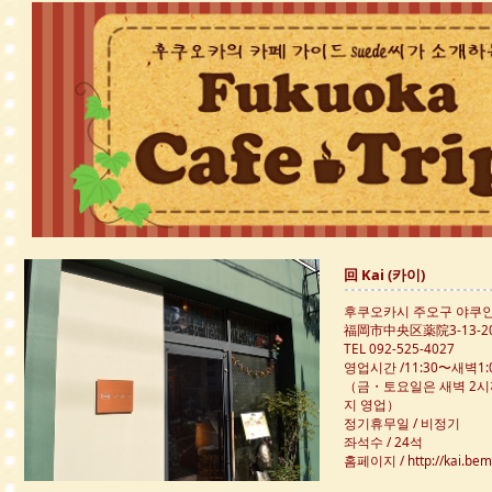
English
ภาษาไทย
tiéng Viêt
Bahasa Indonesia
回 Kai (카이)
후쿠오카시 주오구 야쿠인 3
福岡市中央区薬院3-13-2
TEL 092-525-4027
영업시간 /11:30〜새벽1:
（금・토요일은 새벽 2시
지 영업）
정기휴무일 / 비정기
좌석수 / 24석
홈페이지 /
http://kai.be