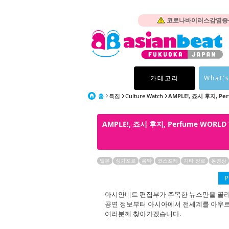
코로나바이러스감염증-1
카테고리
What's
홈
특집
Culture Watch
AMPLE!, 죠시 후지, Per
AMPLE!, 죠시 후지, Perfume WOR
일본
싱가포르
음악
코스프레
기타 장르
동영상
P
아시안비트 편집부가 주목한 뉴스만을 골라 여러분
공연 정보부터 아시아에서 전세계를 아우르
여러분께 찾아가겠습니다.