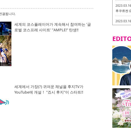
2023.03.1
후쿠류켄 (
연결됩니다.
2023.03.1
세계의 코스플레이어가 계속해서 참여하는 '글
후쿠오카 라
로벌 코스프레 사이트' "AMPLE!" 탄생!!
-
EDITO
2023.03.0
비건・베지
2023.03.0
이소기요카
지테리언 메
2023.03.0
little 
카시
세계에서 가장(?) 귀여운 채널을 후지TV가
YouTube에 개설！ "죠시 후지"이 스타트!!
2023.02.2
토치쿠켄 