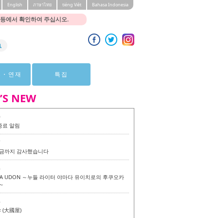
English
ภาษาไทย
tiéng Viêt
Bahasa Indonesia
 등에서 확인하여 주십시오.
뷰・연재
특집
’S NEW
0
종료 알림
7
 지금까지 감사했습니다
6
KA UDON ～누들 라이터 야마다 유이치로의 후쿠오카
～
6
(大國屋)