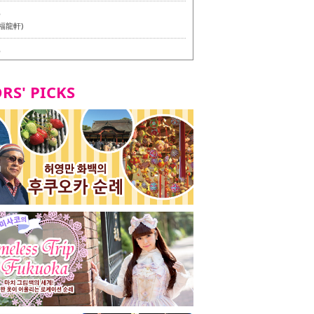
6
福龍軒)
6
멘 월드 - Presented by 누들 라이터 야마다 유이치로
RS' PICKS
7
테리언 메뉴 시식 투어 in 후쿠오카시
7
라즈 하카타 본점 / 磯ぎよからず 博多本店 - 비건・베
뉴 시식투어 in 후쿠오카시 -
2
stand 다이묘점 -비건・베지테리언 메뉴 시식투어 in 후쿠오
8
오리오본사 우동점 / 東筑軒 折尾本社うどん店