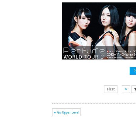
P
First
Go Upper Level