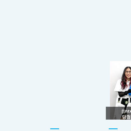
[In
당첨자