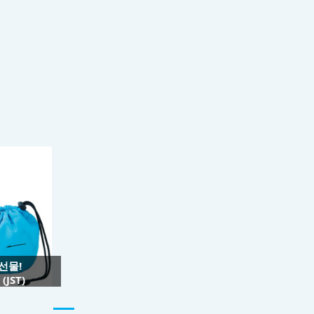
 선물!
JST)