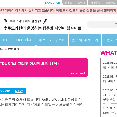
LANGUAGE
日本語
한국어
簡体中文
繁體中文
9 대책이 각지에서 실시되고 있습니다. 이벤트와 점포의 운영 상황은 공식 홈페이지
 HOT in Fukuoka!
후쿠오카 구르메
인조이 후쿠오카
인터
fume WORLD ...
WHAT
LD TOUR 1st 그리고 아시안비트（1/4）
2023.03.2
웹사이트 
2012.10.23
2023.03.1
제 84회
2023.03.1
revious
|
Next
♥FUKUO
께 소개해 드립니다. Culture Watch!!. 항상 최신
우동 추천 
는 화제거리까지, 다양하고 심도있는 정보들로 엄선하여
2023.03.1
다이코쿠야 