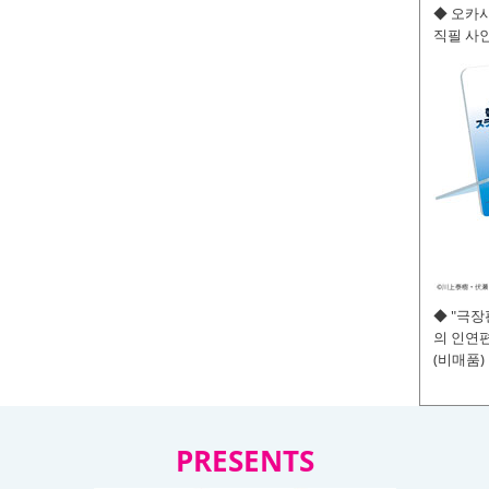
◆ 오카사
직필 사인
◆ "극
의 인연편
(비매품)
PRESENTS