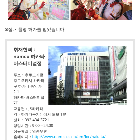
※점내 촬영 허가를 받았습니다.
취재협력：
namco 하카타
버스터미널점
주소：후쿠오카현
후쿠오카시 하카타
구 하카타 중앙가
2-1
하카타 버스터미널
7F
교통편：JR하카타
역（하카타구치）에서 도보 1분
전화：092-434-3721
영업시간：9:00～24:00
정규휴일：연중무휴
홈페이지：
http://www.namco.co.jp/am/loc/hakata/