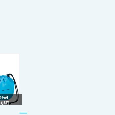
 선물!
JST)