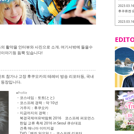
2023.03.1
후쿠류켄 (
2023.03.1
후쿠오카 라
-
EDITO
2023.03.0
의 활약을 인터뷰와 사진으로 소개. 여기서밖에 들을수
비건・베지
이야기등 듬뿍 있습니다!
2023.03.0
이소기요카
지테리언 메
트 참가나 고장 후쿠오카의 테레비 방송 리포터등, 국내
2023.03.0
 등장입니다.
little 
카시
■Profile
・코스네임：토토(とと)
2023.02.2
・코스프레 경력：약 10년
토치쿠켄 
・거주지：후쿠오카
・지금까지의 경력：
북경국제여유박람회 2016 코스프레 퍼포먼스
한일 교류 축제 2016 in Seoul 큐슈대표
건축 매니아 이미지걸
TVQ「텐진 일요일！」코스프레 리포터