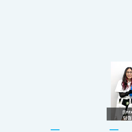
[In
당첨자