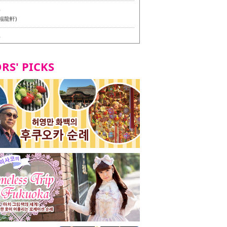
6
福龍軒)
6
멘 월드 - Presented by 누들 라이터 야마다 유이치로
RS' PICKS
7
테리언 메뉴 시식 투어 in 후쿠오카시
7
라즈 하카타 본점 / 磯ぎよからず 博多本店 - 비건・베
뉴 시식투어 in 후쿠오카시 -
2
stand 다이묘점 -비건・베지테리언 메뉴 시식투어 in 후쿠오
8
오리오본사 우동점 / 東筑軒 折尾本社うどん店