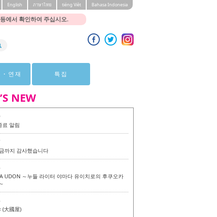
English
ภาษาไทย
tiéng Viêt
Bahasa Indonesia
 등에서 확인하여 주십시오.
뷰・연재
특집
’S NEW
0
종료 알림
7
 지금까지 감사했습니다
6
KA UDON ～누들 라이터 야마다 유이치로의 후쿠오카
～
6
(大國屋)