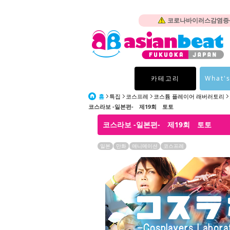
코로나바이러스감염증-1
카테고리
What's
홈
특집
코스프레
코스튬 플레이어 래버러토리
코스라보 -일본편- 제19회 토토
코스라보 -일본편- 제19회 토토
일본
만화
애니메이션
코스프레