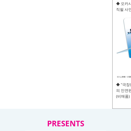
◆ 오카사
직필 사인
◆ "극
의 인연편
(비매품)
PRESENTS