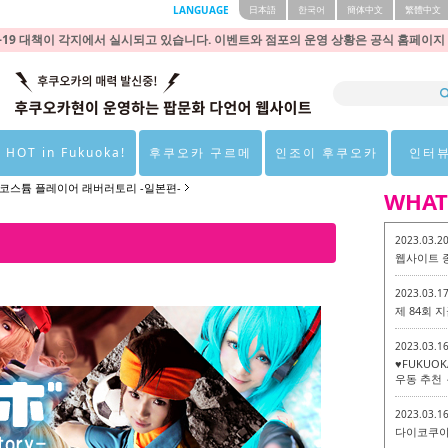
LANGUAGE
日本語
한국어
簡体中文
繁體中文
9 대책이 각지에서 실시되고 있습니다. 이벤트와 점포의 운영 상황은 공식 홈페이지
 HOT in Fukuoka!
후쿠오카 구르메
인조이 후쿠오카
인터
코스튬 플레이어 래버러토리 -일본편-
WHAT
2023.03.2
웹사이트 
2023.03.1
제 84회
2023.03.1
♥FUKUO
우동 추천 
2023.03.1
다이코쿠야 