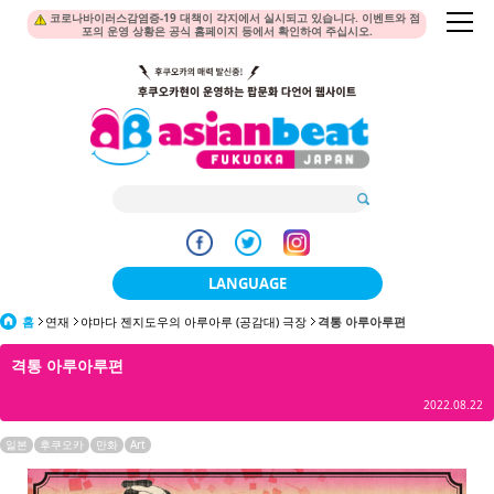
코로나바이러스감염증-19 대책이 각지에서 실시되고 있습니다. 이벤트와 점
포의 운영 상황은 공식 홈페이지 등에서 확인하여 주십시오.
LANGUAGE
홈
연재
야마다 젠지도우의 아루아루 (공감대) 극장
日本語
격통 아루아루편
격통 아루아루편
한국어
2022.08.22
簡体中文
일본
후쿠오카
만화
Art
繁體中文