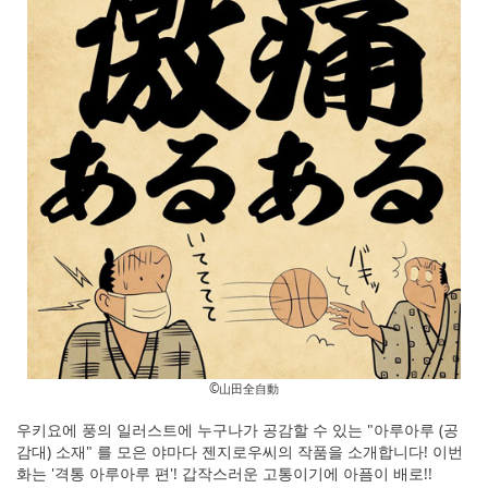
©︎山田全自動
우키요에 풍의 일러스트에 누구나가 공감할 수 있는 "아루아루 (공
감대) 소재" 를 모은 야마다 젠지로우씨의 작품을 소개합니다! 이번
화는 '격통 아루아루 편'! 갑작스러운 고통이기에 아픔이 배로!!